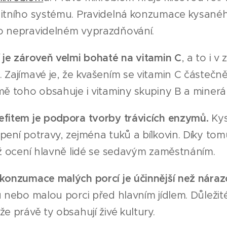
nitního systému. Pravidelná konzumace kysanéh
o nepravidelném vyprazdňování.
 je zároveň velmi bohaté na vitamin C
, a to i v
 Zajímavé je, že kvašením se vitamin C částečně 
mě toho obsahuje i vitaminy skupiny B a minerá
efitem je podpora tvorby trávicích enzymů.
Kys
pení potravy, zejména tuků a bílkovin. Díky tom
ož ocení hlavně lidé se sedavým zaměstnáním.
 konzumace malých porcí je účinnější než náraz
u nebo malou porci před hlavním jídlem. Důležit
že právě ty obsahují živé kultury.