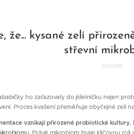
e, že... kysané zelí přiroze
střevní mikro
30.12.2025
babičky ho zařazovaly do jídelníčku nejen proto
ávení. Proces kvašení přeměňuje obyčejné zelí na
entace vznikají přirozené probiotické kultury
,
ikrobiom
u. Právě mikrobiom hraje klíčovou roli v