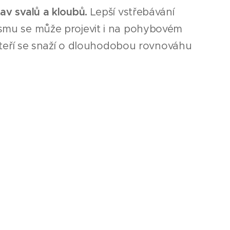
tav svalů a kloubů.
Lepší vstřebávání
ismu se může projevit i na pohybovém
, kteří se snaží o dlouhodobou rovnováhu