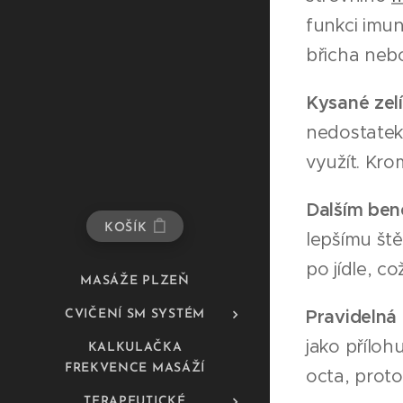
funkci imu
břicha neb
Kysané zelí
nedostatek.
využít. Kro
Dalším ben
KOŠÍK
lepšímu ště
po jídle, c
MASÁŽE PLZEŇ
Pravidelná
CVIČENÍ SM SYSTÉM
jako příloh
KALKULAČKA
FREKVENCE MASÁŽÍ
octa, proto
TERAPEUTICKÉ