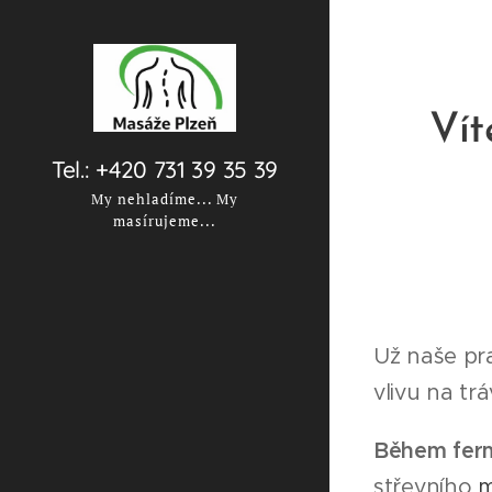
Vít
Tel.: +420 731 39 35 39
My nehladíme... My
masírujeme...
Už naše pra
vlivu na tr
Během ferm
střevního
m