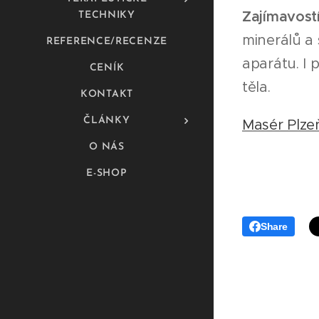
Zajímavostí
TECHNIKY
minerálů a 
REFERENCE/RECENZE
aparátu. I 
CENÍK
těla.
KONTAKT
ČLÁNKY
Masér Plze
O NÁS
E-SHOP
Share