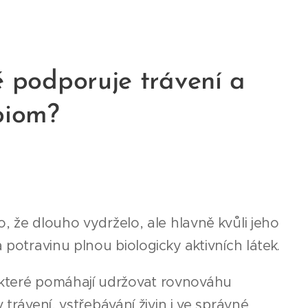
ně podporuje trávení a
biom?
, že dlouho vydrželo, ale hlavně kvůli jeho
 potravinu plnou biologicky aktivních látek.
 které pomáhají udržovat rovnováhu
 trávení, vstřebávání živin i ve správné