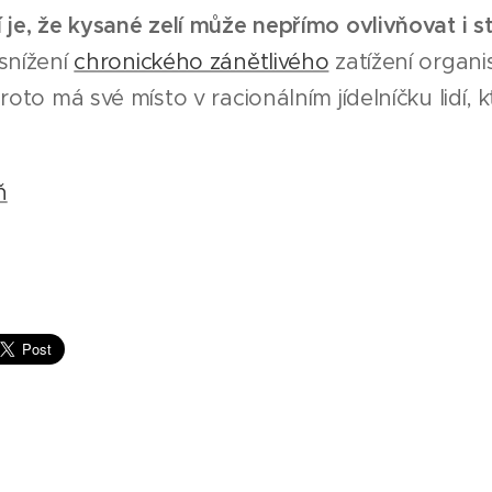
 je, že kysané zelí může nepřímo ovlivňovat i s
snížení
chronického zánětlivého
zatížení organ
proto má své místo v racionálním jídelníčku lidí
ň