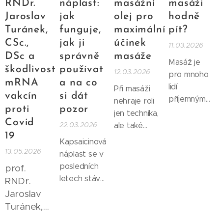
RNDr.
náplast:
masážní
masáži
Jaroslav
jak
olej pro
hodně
Turánek,
funguje,
maximální
pít?
CSc.,
jak ji
účinek
11.03.2026
DSc a
správně
masáže
Masáž je
škodlivost
používat
12.03.2026
pro mnoho
mRNA
a na co
lidí
Při masáži
vakcín
si dát
příjemným
nehraje roli
proti
pozor
způsobem,
jen technika,
Covid
jak uvolnit
22.03.2026
ale také
19
napětí ve
kvalita
Kapsaicinová
svalech a
použitých
13.05.2026
náplast se v
podpořit
přípravků.
posledních
prof.
regeneraci
Proto v
letech stává
RNDr.
těla. Během
našem
stále
Jaroslav
masáže
studiu
častější
Turánek,
dochází k
používáme
součástí
CSc., DSc.