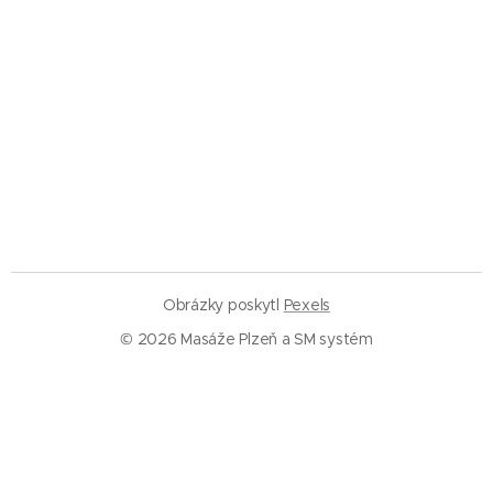
razantně a...
Obrázky poskytl
Pexels
© 2026 Masáže Plzeň a SM systém
Služby
Masáže Plzeň