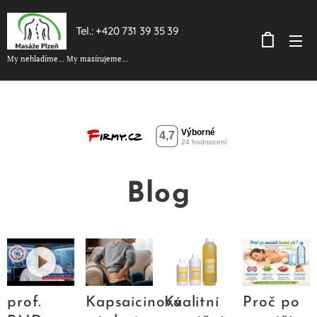
Tel.: +420 731 39 35 39
My nehladíme... My masírujeme...
Blog
prof.
Kapsaicinová
Kvalitní
Proč po