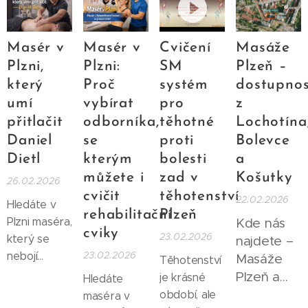
vašich zad
Právě proto
nepříjemného
zájem o
překvapivě
práce. Ve
mnoho lidí
se často
tření.
zdraví
léčebný
skutečnosti
nejtěžší část
doporučuje
klienta.
potenciál.
ale často
Masér v
Masér v
Cvičení
Masáže
podnikání.
po masáži...
Náplast se
stačí
Mnoho
Plzni,
Plzni:
SM
Plzeň –
používá
relativně
začínajících
který
Proč
systém
dostupnos
především
malá skupina
masérů řeší
umí
vybírat
pro
z
při
pravidelných
stejnou
přitlačit
odborníka,
těhotné
Lochotína
bolestech
klientů, aby
otázku: kde
Daniel
se
proti
Bolevce
svalů, zad,
byl diář
získat první
Dietl
kterým
bolesti
a
kloubů nebo
zaplněný
klienty a jak
můžete i
zad v
Košutky
26.02.2026
při
téměř
si postupně
cvičit
těhotenství
22.02.2026
chronických...
neustále.
vybudovat
Hledáte v
rehabilitační
Plzeň
Jakmile si
stabilní
Plzni maséra,
Kde nás
cviky
masér
23.02.2026
klientelu
.
který se
najdete –
vybuduje
Dobrá
23.02.2026
nebojí
Masáže
Těhotenství
stabilní
zpráva je, že
opravdu
Plzeň a
je krásné
Hledáte
klientelu,
existuje
zabrat?
SM
období, ale
maséra v
objednávky
několik
Takového,