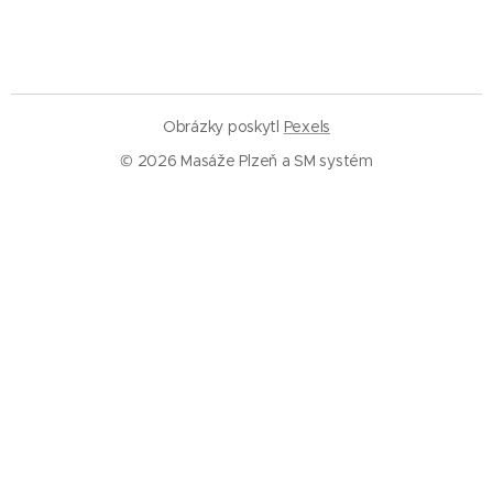
Obrázky poskytl
Pexels
© 2026 Masáže Plzeň a SM systém
Služby
Masáže Plzeň
SM systém Plzeň
Trigger pointy
Trakce páteře
Rázová vlna
Baňkování