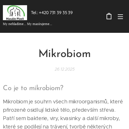
Tel.: +420 731 39 35 39
My nehladíme... My masírujeme...
Mikrobiom
26.12.2025
Co je to mikrobiom?
Mikrobiom je souhrn všech mikroorganismů, které
přirozeně osidlují lidské tělo, především střeva.
Patří sem bakterie, viry, kvasinky a další mikroby,
které se podílejí na trávení, tvorbě některých