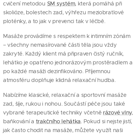
cvičení metodou
SM systém
, která pomáhá při
skolióze, bolestech zad, výhřezu meziobratlové
ploténky, a to jak v prevenci tak v léčbě.
Masáže provádíme s respektem k intimním zónám
– všechny nemasírované části těla jsou vždy
zakryté. Každý klient má připraven čistý ručník,
lehátko je opatřeno jednorázovým prostěradlem a
po každé masáži dezinfikováno. Příjemnou
atmosféru doplňuje klidná relaxační hudba.
Nabízíme klasické, relaxační a sportovní masáže
zad, šíje, rukou i nohou. Součástí péče jsou také
vybrané terapeutické techniky včetně
rázové vlny
,
baňkování a
trakčního lehátka
. Pokud si nejste jistí,
jak často chodit na masáže, můžete využít naši