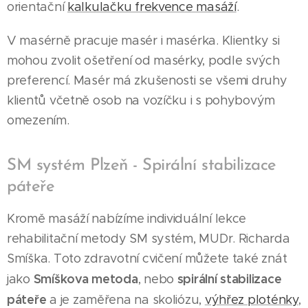
orientační
kalkulačku frekvence masáží
.
V masérně pracuje masér i masérka. Klientky si
mohou zvolit ošetření od masérky, podle svých
preferencí. Masér má zkušenosti se všemi druhy
klientů včetně osob na vozíčku i s pohybovým
omezením.
SM systém Plzeň - Spirální stabilizace
páteře
Kromě masáží nabízíme individuální lekce
rehabilitační metody SM systém, MUDr. Richarda
Smíška. Toto zdravotní cvičení můžete také znát
Smíškova metoda
spirální stabilizace
jako
, nebo
páteře
a je zaměřena na skoliózu,
výhřez ploténky
,