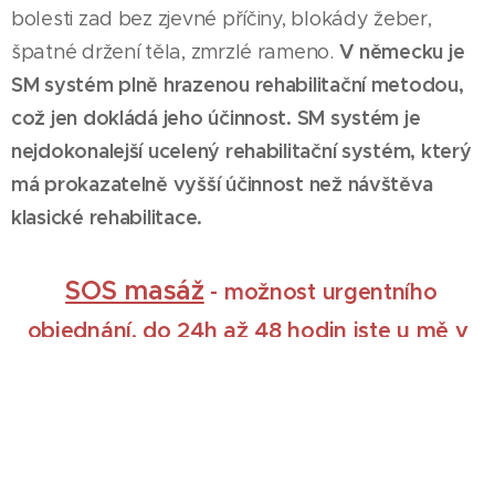
bolesti zad bez zjevné příčiny, blokády žeber,
V německu je
špatné držení těla, zmrzlé rameno.
SM systém plně hrazenou rehabilitační metodou,
což jen dokládá jeho účinnost. SM systém je
nejdokonalejší ucelený rehabilitační systém, který
má prokazatelně vyšší účinnost než návštěva
klasické rehabilitace.
SOS masáž
-
možnost urgentního
objednání, do 24h až 48 hodin jste u mě v
masérně.
SOS provádím nejčastěji ráno v 7:00 nebo
8:00, případně večer v 19:00 či 20:00