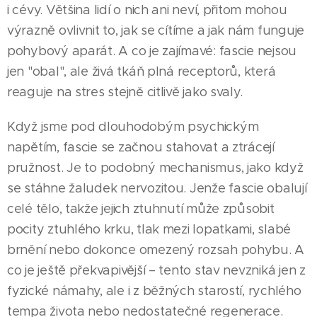
i cévy. Většina lidí o nich ani neví, přitom mohou
výrazně ovlivnit to, jak se cítíme a jak nám funguje
pohybový aparát. A co je zajímavé: fascie nejsou
jen "obal", ale živá tkáň plná receptorů, která
reaguje na stres stejně citlivě jako svaly.
Když jsme pod dlouhodobým psychickým
napětím, fascie se začnou stahovat a ztrácejí
pružnost. Je to podobný mechanismus, jako když
se stáhne žaludek nervozitou. Jenže fascie obalují
celé tělo, takže jejich ztuhnutí může způsobit
pocity ztuhlého krku, tlak mezi lopatkami, slabé
brnění nebo dokonce omezený rozsah pohybu. A
co je ještě překvapivější – tento stav nevzniká jen z
fyzické námahy, ale i z běžných starostí, rychlého
tempa života nebo nedostatečné regenerace.