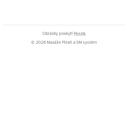
Obrázky poskytl
Pexels
© 2026 Masáže Plzeň a SM systém
Služby
Masáže Plzeň
SM systém Plzeň
Trigger pointy
Trakce páteře
Rázová vlna
Baňkování