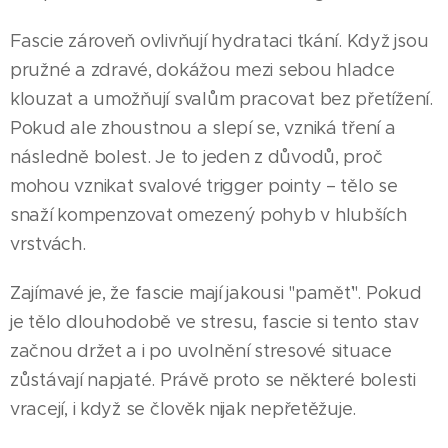
Fascie zároveň ovlivňují hydrataci tkání. Když jsou
pružné a zdravé, dokážou mezi sebou hladce
klouzat a umožňují svalům pracovat bez přetížení.
Pokud ale zhoustnou a slepí se, vzniká tření a
následně bolest. Je to jeden z důvodů, proč
mohou vznikat svalové trigger pointy – tělo se
snaží kompenzovat omezený pohyb v hlubších
vrstvách.
Zajímavé je, že fascie mají jakousi "paměť". Pokud
je tělo dlouhodobě ve stresu, fascie si tento stav
začnou držet a i po uvolnění stresové situace
zůstávají napjaté. Právě proto se některé bolesti
vracejí, i když se člověk nijak nepřetěžuje.