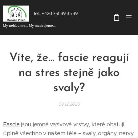
Tel.: +420 731 39 35 39
My nehladíme... My masírujeme...
Víte, že… fascie reagují
na stres stejně jako
svaly?
08.12.2025
Fascie
jsou jemné vazivové vrstvy, které obalují
úplně všechno v našem těle – svaly, orgány, nervy