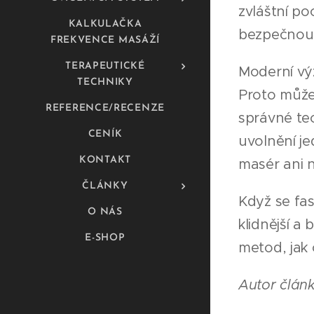
zvláštní po
KALKULAČKA
bezpečnou 
FREKVENCE MASÁŽÍ
TERAPEUTICKÉ
Moderní výz
TECHNIKY
Proto může 
REFERENCE/RECENZE
správné tec
CENÍK
uvolnění je
KONTAKT
masér ani n
ČLÁNKY
Když se fas
O NÁS
klidnější a
E-SHOP
metod, jak 
Autor článk