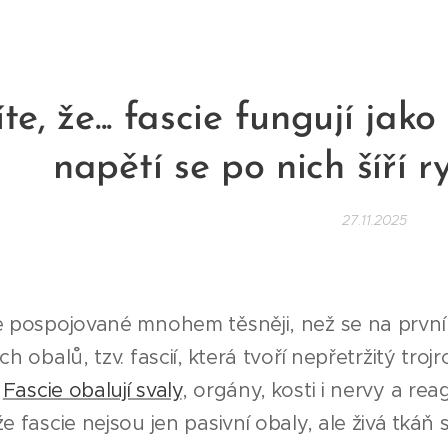
te, že... fascie fungují jak
napětí se po nich šíří r
27.11.2025
je pospojované mnohem těsněji, než se na první
ch obalů, tzv. fascií, která tvoří nepřetržitý tro
.
Fascie obalují svaly
, orgány, kosti i nervy a re
že fascie nejsou jen pasivní obaly, ale živá tk