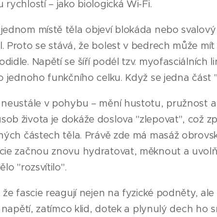
 rychlostí – jako biologická Wi-Fi.
jednom místě těla objeví blokáda nebo svalový
. Proto se stává, že bolest v bedrech může mí
didle. Napětí se šíří podél tzv. myofasciálních li
do jednoho funkčního celku. Když se jedna část "
 neustále v pohybu – mění hustotu, pružnost a 
sob života je dokáže doslova "zlepovat", což z
zných částech těla. Právě zde má masáž obrovsk
cie začnou znovu hydratovat, měknout a uvolňo
ělo "rozsvítilo".
, že fascie reagují nejen na fyzické podněty, al
ch napětí, zatímco klid, dotek a plynulý dech ho 