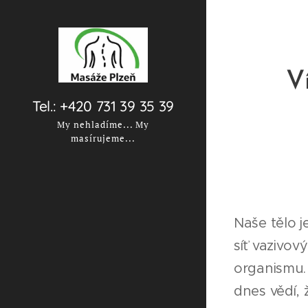
Ví
Tel.: +420 731 39 35 39
My nehladíme... My
masírujeme...
Naše tělo 
síť vazivový
organismu
dnes vědí, 