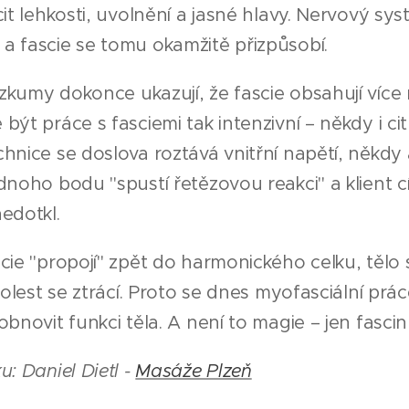
cit lehkosti, uvolnění a jasné hlavy. Nervový sy
a fascie se tomu okamžitě přizpůsobí.
kumy dokonce ukazují, že fascie obsahují více 
být práce s fasciemi tak intenzivní – někdy i citl
hnice se doslova roztává vnitřní napětí, někdy 
dnoho bodu "spustí řetězovou reakci" a klient cít
edotkl.
cie "propojí" zpět do harmonického celku, tělo 
 bolest se ztrácí. Proto se dnes myofasciální prá
obnovit funkci těla. A není to magie – jen fascin
u: Daniel Dietl -
Masáže Plzeň