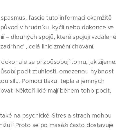
 spasmus, fascie tuto informaci okamžitě
t původ v hrudníku, kyčli nebo dokonce ve
nií – dlouhých spojů, které spojují vzdálené
zadrhne", celá linie změní chování.
dokonale se přizpůsobují tomu, jak žijeme.
působí pocit ztuhlosti, omezenou hybnost
ou sílu. Pomocí tlaku, tepla a jemných
vat. Někteří lidé mají během toho pocit,
e také na psychické. Stres a strach mohou
snižují. Proto se po masáži často dostavuje