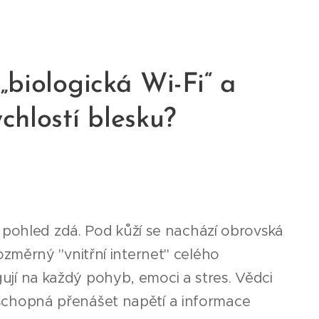
o „biologická Wi-Fi“ a
ychlostí blesku?
 pohled zdá. Pod kůží se nachází obrovská
jrozměrný "vnitřní internet" celého
agují na každý pohyb, emoci a stres. Vědci
áň schopná přenášet napětí a informace