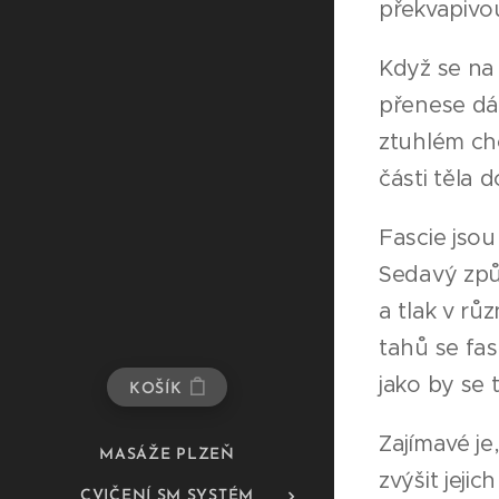
překvapivou
Když se na 
přenese dál
ztuhlém cho
části těla 
Fascie jsou
Sedavý způ
a tlak v rů
tahů se fas
jako by se t
KOŠÍK
Zajímavé je
MASÁŽE PLZEŇ
zvýšit jeji
CVIČENÍ SM SYSTÉM