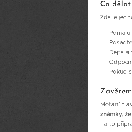
Co dělat
Zde je jed
✅ Pomalu v
✅ Posaďte 
✅ Dejte si
✅ Odpočiňt
✅ Pokud se
Závěrem:
Motání hlav
známky, že
na to připra