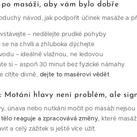
 po masáži, aby vám bylo dobře
noduchý návod, jak podpořit účinek masáže a p
stávejte – nedělejte prudké pohyby
se na chvíli a zhluboka dýchejte
 vodu – ideálně vlažnou, ne ledovou
e si – aspoň 30 minut bez fyzické námahy
 cítíte divně,
dejte to masérovi vědět
 Motání hlavy není problém, ale sig
y, únava nebo nutkání močit po masáži nejsou n
 tělo reaguje a zpracovává změny
, které masáž
vit a celý zážitek si ještě více užít.