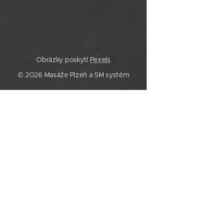
Obrázky poskytl
Pexels
© 2026 Masáže Plzeň a SM systém
Služby
Masáže Plzeň
SM systém Plzeň
Trigger pointy
Trakce páteře
Rázová vlna
Baňkování