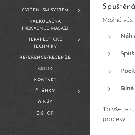
Spuštěná
CVIČENÍ SM SYSTÉM
Možná vás p
KALKULAČKA
FREKVENCE MASÁŽÍ
Náhl
TERAPEUTICKÉ
TECHNIKY
Spuš
REFERENCE/RECENZE
CENÍK
Poci
KONTAKT
Silná
ČLÁNKY
O NÁS
To vše jso
E-SHOP
procesy.