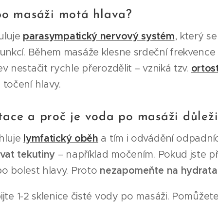
po masáži motá hlava?
uluje
parasympatický nervový systém
, který s
unkcí. Během masáže klesne srdeční frekvence i
v nestačit rychle přerozdělit – vzniká tzv.
ortos
točení hlavy.
ace a proč je voda po masáži důleži
hluje
lymfatický oběh
a tím i odvádění odpadní
vat tekutiny
– například močením. Pokud jste př
o bolest hlavy. Proto
nezapomeňte na hydratac
jte 1-2 sklenice čisté vody po masáži. Pomůžete 