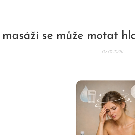
 masáži se může motat hlav
07.01.2026