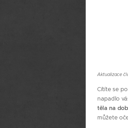
Aktualizace čl
Cítíte se p
napadlo vás
těla na do
můžete oček