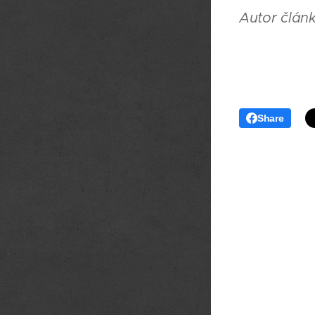
Autor člán
Share