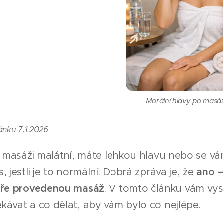
Morální hlavy po masáž
ánku 7.1.2026
o masáži malátní, máte lehkou hlavu nebo se vá
, jestli je to normální. Dobrá zpráva je, že
ano –
bře provedenou masáž
. V tomto článku vám vysv
ávat a co dělat, aby vám bylo co nejlépe.