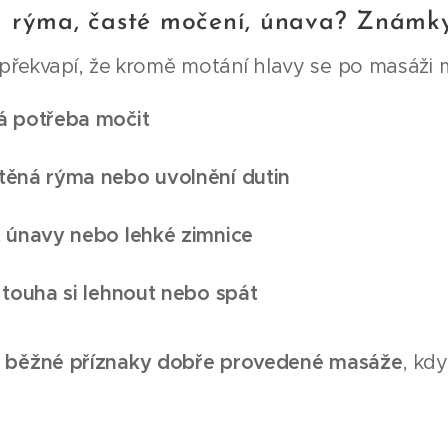
 rýma, časté močení, únava? Známky
řekvapí, že kromě motání hlavy se po masáži mů
á potřeba močit
těná rýma nebo uvolnění dutin
t únavy nebo lehké zimnice
 touha si lehnout nebo spát
u
běžné příznaky dobře provedené masáže
, kd