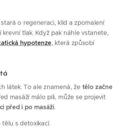
e stará o regeneraci, klid a zpomalení
 krevní tlak. Když pak náhle vstanete,
tatická hypotenze
, která způsobí
tá
ch látek. To ale znamená, že
tělo začne
ed masáží málo pili, může se projevit
i před i po masáži
.
tělu s detoxikací.