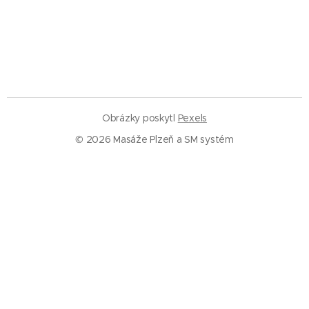
Obrázky poskytl
Pexels
© 2026 Masáže Plzeň a SM systém
Služby
Masáže Plzeň
SM systém Plzeň
Trigger pointy
Trakce páteře
Rázová vlna
Baňkování