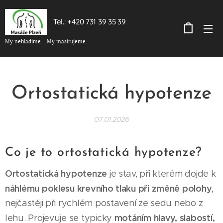
Tel.: +420 731 39 35 39
My nehladíme... My masírujeme...
Ortostatická hypotenze
07.01.2026
Co je to ortostatická hypotenze?
Ortostatická hypotenze
je stav, při kterém dojde k
náhlému poklesu krevního tlaku při změně polohy
,
nejčastěji při rychlém postavení ze sedu nebo z
motáním hlavy, slabostí,
lehu. Projevuje se typicky