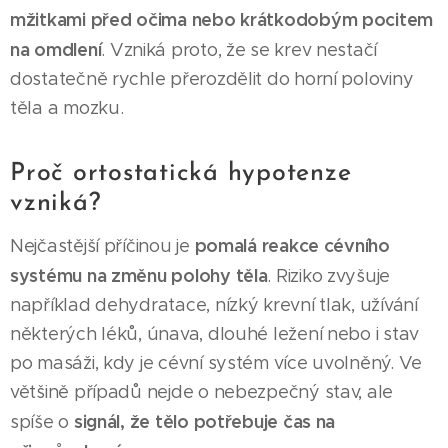
mžitkami před očima nebo krátkodobým pocitem
na omdlení
. Vzniká proto, že se krev nestačí
dostatečně rychle přerozdělit do horní poloviny
těla a mozku.
Proč ortostatická hypotenze
vzniká?
pomalá reakce cévního
Nejčastější příčinou je
systému na změnu polohy těla
. Riziko zvyšuje
například dehydratace, nízký krevní tlak, užívání
některých léků, únava, dlouhé ležení nebo i stav
po masáži, kdy je cévní systém více uvolněný. Ve
většině případů nejde o nebezpečný stav, ale
signál, že tělo potřebuje čas na
spíše o