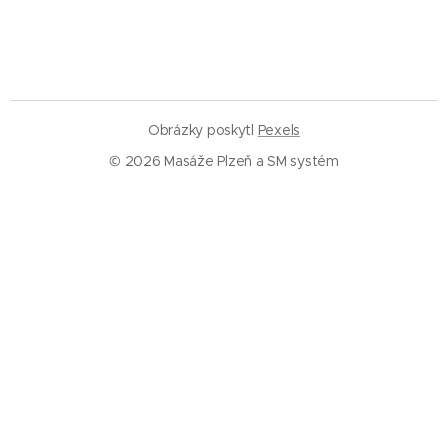
Obrázky poskytl
Pexels
© 2026 Masáže Plzeň a SM systém
Služby
Masáže Plzeň
SM systém Plzeň
Trigger pointy
Trakce páteře
Rázová vlna
Baňkování