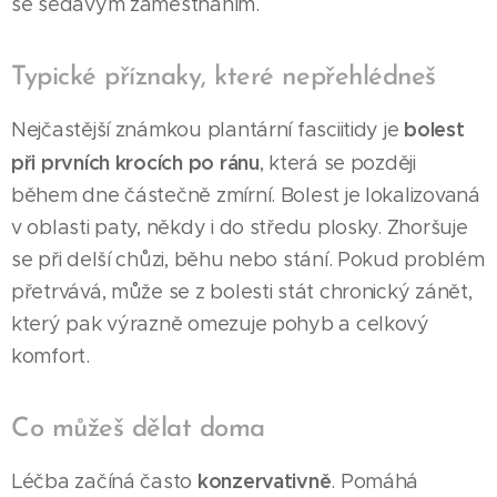
se sedavým zaměstnáním.
Typické příznaky, které nepřehlédneš
bolest
Nejčastější známkou plantární fasciitidy je
při prvních krocích po ránu
, která se později
během dne částečně zmírní. Bolest je lokalizovaná
v oblasti paty, někdy i do středu plosky. Zhoršuje
se při delší chůzi, běhu nebo stání. Pokud problém
přetrvává, může se z bolesti stát chronický zánět,
který pak výrazně omezuje pohyb a celkový
komfort.
Co můžeš dělat doma
konzervativně
Léčba začíná často
. Pomáhá