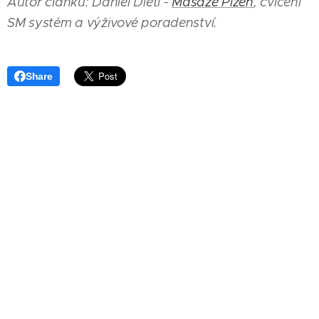
Autor článku: Daniel Dietl -
Masáže Plzeň
, cvičení
SM systém a výživové poradenství.
Share