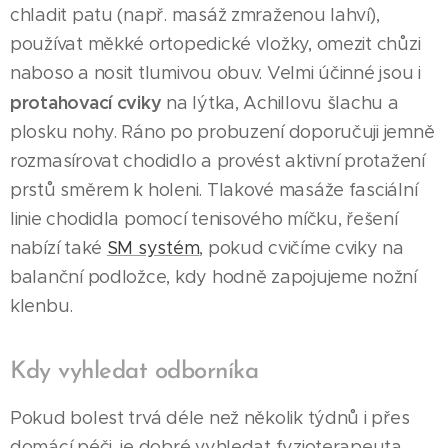
chladit patu (např. masáž zmraženou lahví),
používat měkké ortopedické vložky, omezit chůzi
naboso a nosit tlumivou obuv. Velmi účinné jsou i
protahovací cviky
na lýtka, Achillovu šlachu a
plosku nohy. Ráno po probuzení doporučuji jemně
rozmasírovat chodidlo a provést aktivní protažení
prstů směrem k holeni. Tlakové masáže fasciální
linie chodidla pomocí tenisového míčku, řešení
nabízí také
SM systém
, pokud cvičíme cviky na
balanční podložce, kdy hodně zapojujeme nožní
klenbu.
Kdy vyhledat odborníka
Pokud bolest trvá déle než několik týdnů i přes
domácí péči, je dobré vyhledat fyzioterapeuta,