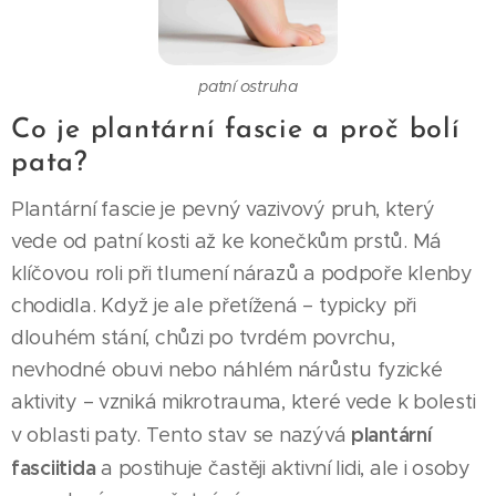
patní ostruha
Co je plantární fascie a proč bolí
pata?
Plantární fascie je pevný vazivový pruh, který
vede od patní kosti až ke konečkům prstů. Má
klíčovou roli při tlumení nárazů a podpoře klenby
chodidla. Když je ale přetížená – typicky při
dlouhém stání, chůzi po tvrdém povrchu,
nevhodné obuvi nebo náhlém nárůstu fyzické
aktivity – vzniká mikrotrauma, které vede k bolesti
plantární
v oblasti paty. Tento stav se nazývá
fasciitida
a postihuje častěji aktivní lidi, ale i osoby