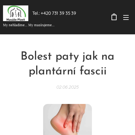
Tel.: +420 731 39 35 39
My nehladíme... My masírujeme...
Bolest paty jak na
plantární fascii
02.06.2025