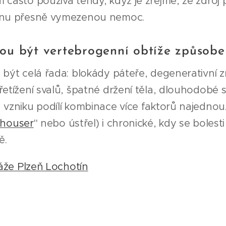
 často používá tehdy, když je zřejmé, že zdroj 
dnu přesně vymezenou nemoc.
u být vertebrogenní obtíže způsobe
e být celá řada: blokády páteře, degenerativní
řetížení svalů, špatné držení těla, dlouhodobé
 vzniku podílí kombinace více faktorů najedno
houser
" nebo ústřel) i chronické, kdy se bolest
ě.
že Plzeň Lochotín