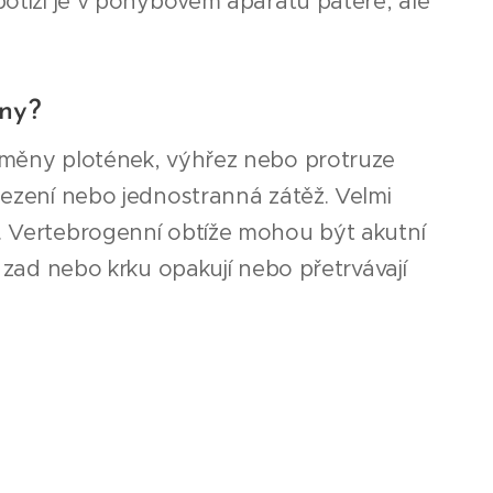
potíží je v pohybovém aparátu páteře, ale
ny?
 změny plotének, výhřez nebo protruze
 sezení nebo jednostranná zátěž. Velmi
u. Vertebrogenní obtíže mohou být akutní
i zad nebo krku opakují nebo přetrvávají