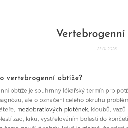
Vertebrogenní 
23.01.2026
to vertebrogenní obtíže?
ní obtíže je souhrnný lékařský termín pro potíž
diagnózu, ale o označení celého okruhu problé
páteře,
meziobratlových plotének
, kloubů, vazů 
olestí zad, krku, vystřelováním bolesti do konč