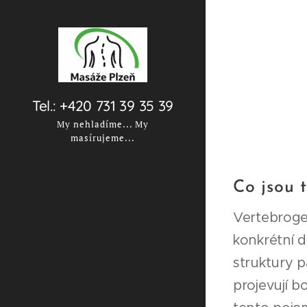
Tel.: +420 731 39 35 39
My nehladíme... My
masírujeme...
Co jsou 
Vertebrogen
konkrétní 
struktury 
projevují b