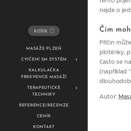
tento pojem
nejde o je
Čím moho
KOŠÍK
Příčin můž
MASÁŽE PLZEŇ
ploténky, p
CVIČENÍ SM SYSTÉM
často se na
(například "
KALKULAČKA
FREKVENCE MASÁŽÍ
dlouhodob
TERAPEUTICKÉ
TECHNIKY
Autor:
Masá
REFERENCE/RECENZE
CENÍK
KONTAKT