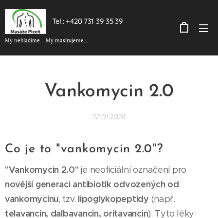
Tel.: +420 731 39 35 39
My nehladíme... My masírujeme...
Vankomycin 2.0
22.01.2026
Co je to "vankomycin 2.0"?
"Vankomycin 2.0"
je neoficiální označení pro
novější generaci antibiotik odvozených od
vankomycinu
lipoglykopeptidy
, tzv.
(např.
telavancin, dalbavancin, oritavancin
). Tyto léky