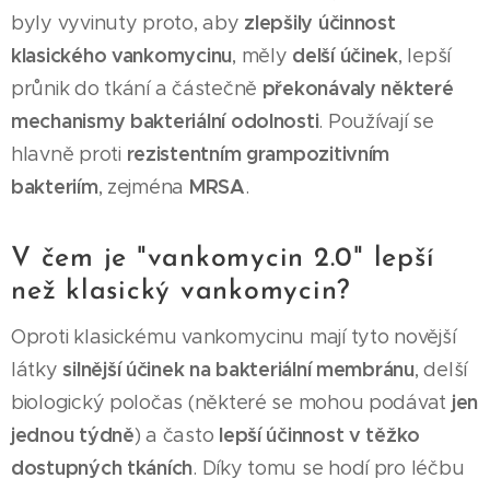
zlepšily účinnost
byly vyvinuty proto, aby
klasického vankomycinu
delší účinek
, měly
, lepší
překonávaly některé
průnik do tkání a částečně
mechanismy bakteriální odolnosti
. Používají se
rezistentním grampozitivním
hlavně proti
bakteriím
MRSA
, zejména
.
V čem je "vankomycin 2.0" lepší
než klasický vankomycin?
Oproti klasickému vankomycinu mají tyto novější
silnější účinek na bakteriální membránu
látky
, delší
jen
biologický poločas (některé se mohou podávat
jednou týdně
lepší účinnost v těžko
) a často
dostupných tkáních
. Díky tomu se hodí pro léčbu