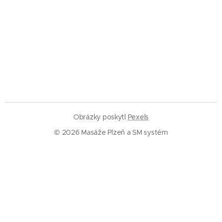
Obrázky poskytl
Pexels
© 2026 Masáže Plzeň a SM systém
Služby
Masáže Plzeň
SM systém Plzeň
Trigger pointy