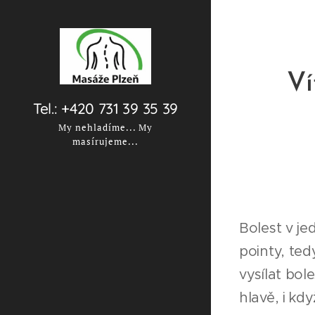
Ví
Tel.: +420 731 39 35 39
My nehladíme... My
masírujeme...
Bolest v je
pointy, te
vysílat bol
hlavě, i kdy