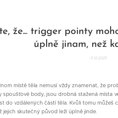
te, že... trigger pointy moh
úplně jinam, než k
11.12.2025
dnom místě těla nemusí vždy znamenat, že probl
dy spoušťové body, jsou drobná stažená místa v
est do vzdálených částí těla. Kvůli tomu můžeš cí
ž jejich skutečný původ leží úplně jinde.