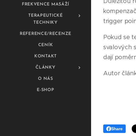
Důležitou r
FREKVENCE MASÁŽÍ
kompenzačn
TERAPEUTICKÉ
trigger poi
TECHNIKY
REFERENCE/RECENZE
Pokud se te
CENÍK
svalových s
dají poměr
KONTAKT
ČLÁNKY
Autor článk
O NÁS
E-SHOP
Share