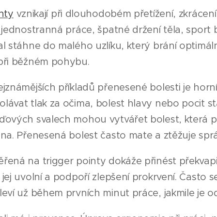
nty
vznikají při dlouhodobém přetížení, zkráce
 jednostranná práce, špatné držení těla, spor
al stáhne do malého uzlíku, který brání optimá
při běžném pohybu.
jznámějších příkladů přenesené bolesti je hor
ávat tlak za očima, bolest hlavy nebo pocit st
ových svalech mohou vytvářet bolest, která půs
hna. Přenesená bolest často mate a ztěžuje spr
ená na trigger pointy dokáže přinést překvapi
jej uvolní a podpoří zlepšení prokrvení. Často 
eví už během prvních minut práce, jakmile je o