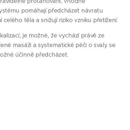
 pravidelné protahování, vhodné
 systému pomáhají předcházet návratu
elého těla a snižují riziko vzniku přetížení.
alizací, je možné, že vychází právě ze
ené masáži a systematické péči o svaly se
možné účinně předcházet.