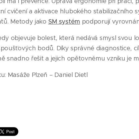
oli má i prevence. Úprava ergonomie při práci,
í cvičení a aktivace hlubokého stabilizačního
ntů. Metody jako
SM systém
podporují vyrovnání c
dy objevuje bolest, která nedává smysl svou lok
poušťových bodů. Díky správné diagnostice, cíl
ně snadno řešit a jejich opětovnému vzniku je 
u: Masáže Plzeň – Daniel Dietl