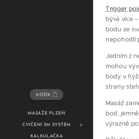
Trigger poi
bývá více –
bodu se sv
nepohodlí 
Jedním z ne
mohou vyvol
body v hýžď
strany ste
KOŠÍK
Masáž zaměř
bod, jemně 
MASÁŽE PLZEŇ
výrazně pol
CVIČENÍ SM SYSTÉM
KALKULAČKA