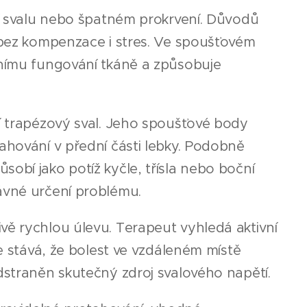
ní svalu nebo špatném prokrvení. Důvodů
t bez kompenzace i stres. Ve spoušťovém
lnímu fungování tkáně a způsobuje
ní trapézový sval. Jeho spoušťové body
ahování v přední části lebky. Podobně
obí jako potíž kyčle, třísla nebo boční
ávné určení problému.
vě rychlou úlevu. Terapeut vyhledá aktivní
se stává, že bolest ve vzdáleném místě
dstraněn skutečný zdroj svalového napětí.