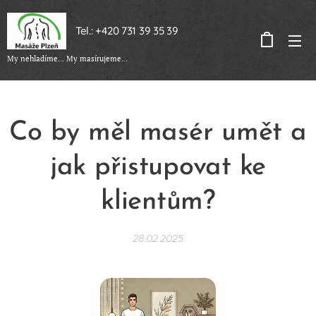
Tel.: +420 731 39 35 39
My nehladíme... My masírujeme...
Co by měl masér umět a
jak přistupovat ke
klientům?
28.02.2025