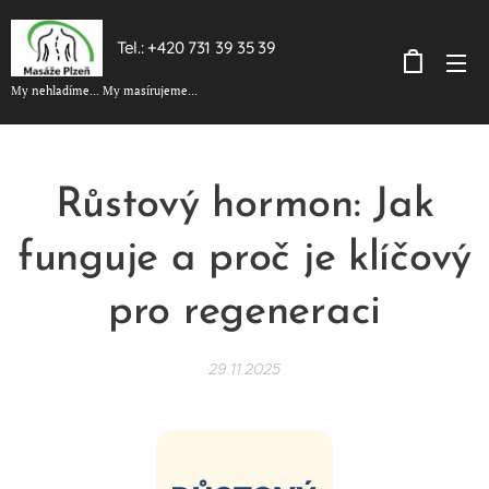
Tel.: +420 731 39 35 39
My nehladíme... My masírujeme...
Růstový hormon: Jak
funguje a proč je klíčový
pro regeneraci
29.11.2025