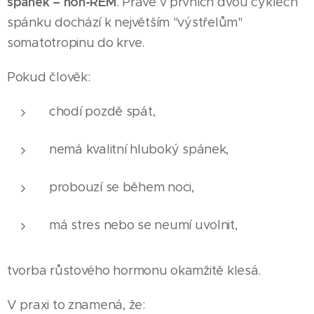
spánek – non-REM
. Právě v prvních dvou cyklech
spánku dochází k největším "výstřelům"
somatotropinu do krve.
Pokud člověk:
chodí pozdě spát,
nemá kvalitní hluboký spánek,
probouzí se během noci,
má stres nebo se neumí uvolnit,
tvorba růstového hormonu okamžitě klesá.
V praxi to znamená, že: