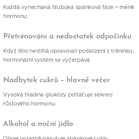
Každá vynechaná hluboká spánková fáze = méně
hormonu.
Přetrénování a nedostatek odpočinku
Když tělo nestíhá opravovat poškození z tréninku,
hormonální systém se vyčerpává.
Nadbytek cukrů – hlavně večer
Vysoká hladina glukózy potlačuje sekreci
růstového hormonu.
Alkohol a noční jídlo
Oboje výrazně narušuje spánkové cykly.