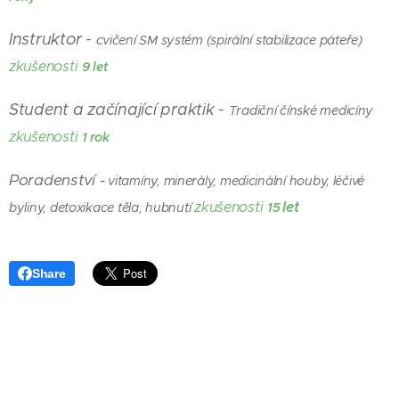
Instruktor -
cvičení SM systém (spirální stabilizace páteře)
zkušenosti
9
let
Student a začínající praktik -
Tradiční čínské medicíny
zkušenosti
1
rok
Poradenství -
vitamíny, minerály, medicinální houby, léčivé
let
zkušenosti
byliny, detoxikace těla, hubnutí
15
Share