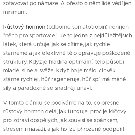
zotavovat po námaze. A přesto o něm lidé vědí jen
minimum.
Růstový hormon
(odborně somatotropin) není jen
"něco pro sportovce". Je to jedna z nejdůležitějších
látek, která určuje, jak se cítíme, jak rychle
stárneme a jak efektivně tělo opravuje poškozené
struktury. Když je hladina optimální, tělo působí
mladě, silně a svěže. Když ho je málo, člověk
stárne rychleji, hůř regeneruje, hůř spí, má méně
síly a paradoxně se snadněji unaví.
V tomto článku se podíváme na to, co přesně
růstový hormon dělá, jak funguje, proč je klíčový
pro zdraví dospělých, jak souvisí se spánkem,
stresem i masáží, a jak ho lze přirozeně podpořit