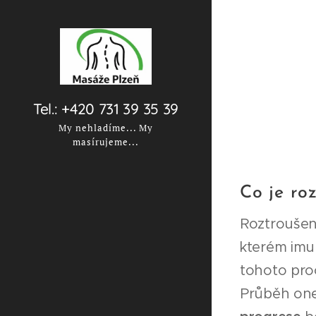
Tel.: +420 731 39 35 39
My nehladíme... My
masírujeme...
Co je ro
Roztroušen
kterém imu
tohoto proc
Průběh one