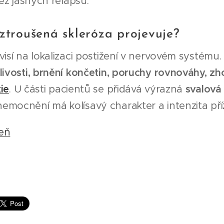
z jasných relapsů.
oztroušená skleróza projevuje?
visí na lokalizaci postižení v nervovém systému
livosti, brnění končetin, poruchy rovnováhy, zh
ie
. U části pacientů se přidává výrazná
svalová 
emocnění má kolísavý charakter a intenzita pří
eň