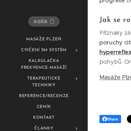
progrese
be
Jak se r
KOŠÍK
Příznaky zá
MASÁŽE PLZEŇ
poruchy cit
CVIČENÍ SM SYSTÉM
hyperreflex
pohybů. On
KALKULAČKA
FREKVENCE MASÁŽÍ
Masáže Plz
TERAPEUTICKÉ
TECHNIKY
REFERENCE/RECENZE
CENÍK
KONTAKT
Share
ČLÁNKY