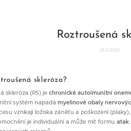
Roztroušená sk
28.12.2025
ztroušená skleróza?
á skleróza (RS) je
chronické autoimunitní onem
nitní systém napadá
myelinové obaly nervovýc
esu vznikají ložiska zánětu a poškození (plaky)
mocnění je individuální a může mít formu
atak