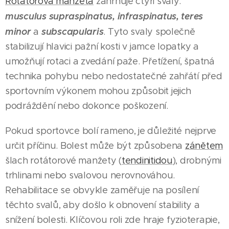
Rotátorová manžeta
zahrnuje čtyři svaly:
musculus supraspinatus, infraspinatus, teres
minor
subscapularis
a
. Tyto svaly společně
stabilizují hlavici pažní kosti v jamce lopatky a
umožňují rotaci a zvedání paže. Přetížení, špatná
technika pohybu nebo nedostatečné zahřátí před
sportovním výkonem mohou způsobit jejich
podráždění nebo dokonce poškození.
Pokud sportovce bolí rameno, je důležité nejprve
určit příčinu. Bolest může být způsobena
zánětem
šlach rotátorové manžety (
tendinitidou
), drobnými
trhlinami nebo svalovou nerovnováhou.
Rehabilitace se obvykle zaměřuje na posílení
těchto svalů, aby došlo k obnovení stability a
snížení bolesti. Klíčovou roli zde hraje fyzioterapie,