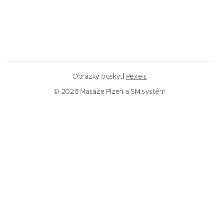
Obrázky poskytl
Pexels
© 2026 Masáže Plzeň a SM systém
Služby
Masáže Plzeň
SM systém Plzeň
Trigger pointy
Trakce páteře
Rázová vlna
Baňkování