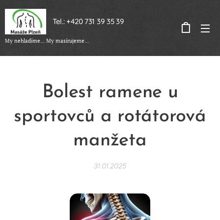
Tel.: +420 731 39 35 39
My nehladíme... My masírujeme...
Bolest ramene u
sportovců a rotátorová
manžeta
31.01.2025