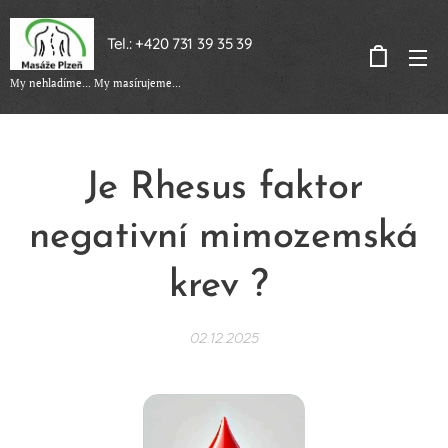
Tel.: +420 731 39 35 39
My nehladíme... My masírujeme...
Je Rhesus faktor
negativní mimozemská
krev ?
02.12.2025