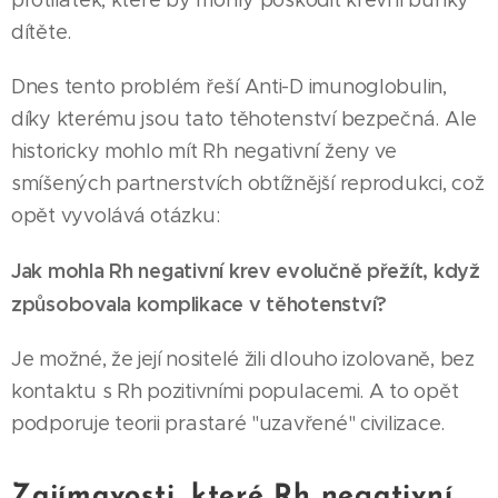
protilátek, které by mohly poškodit krevní buňky
dítěte.
Dnes tento problém řeší Anti-D imunoglobulin,
díky kterému jsou tato těhotenství bezpečná. Ale
historicky mohlo mít Rh negativní ženy ve
smíšených partnerstvích obtížnější reprodukci, což
opět vyvolává otázku:
Jak mohla Rh negativní krev evolučně přežít, když
způsobovala komplikace v těhotenství?
Je možné, že její nositelé žili dlouho izolovaně, bez
kontaktu s Rh pozitivními populacemi. A to opět
podporuje teorii prastaré "uzavřené" civilizace.
Zajímavosti, které Rh negativní