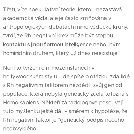
Třetí, více spekulativní teorie, kterou nezastává
akademická věda, ale je často zmiňována v
antropologických debatách mimo vědecké kruhy,
tvrdí, že Rh negativní krev může být stopou
kontaktu s jinou formou inteligence
nebo jiným
hominidním druhem, který už dnes neexistuje.
Není to tvrzení o mimozemšťanech v
hollywoodském stylu. Jde spíše o otázku, zda lidé
s Rh negativním faktorem nezdědili svůj gen od
populace, která nebyla geneticky zcela totožná s
Homo sapiens. Někteří záhadologové posouvají
tuto myšlenku ještě dál – směrem k hypotéze, že
Rh negativní faktor je "genetický podpis něčeho
neobvyklého".