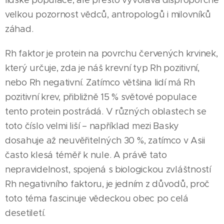
lidské populace, ale přesto vyvolává disproporčně
velkou pozornost vědců, antropologů i milovníků
záhad.
Rh faktor je protein na povrchu červených krvinek,
který určuje, zda je náš krevní typ Rh pozitivní,
nebo Rh negativní. Zatímco většina lidí má Rh
pozitivní krev, přibližně 15 % světové populace
tento protein postrádá. V různých oblastech se
toto číslo velmi liší – například mezi Basky
dosahuje až neuvěřitelných 30 %, zatímco v Asii
často klesá téměř k nule. A právě tato
nepravidelnost, spojená s biologickou zvláštností
Rh negativního faktoru, je jedním z důvodů, proč
toto téma fascinuje vědeckou obec po celá
desetiletí.