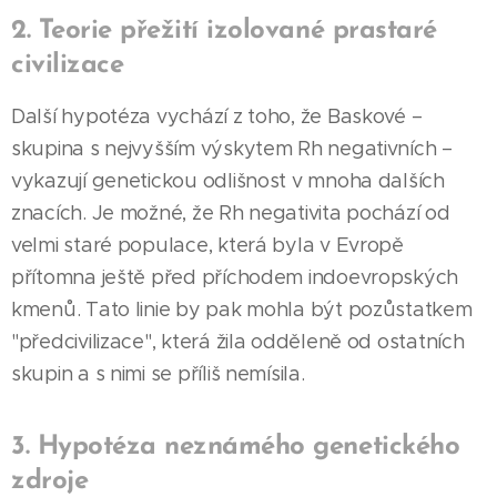
2. Teorie přežití izolované prastaré
civilizace
Další hypotéza vychází z toho, že Baskové –
skupina s nejvyšším výskytem Rh negativních –
vykazují genetickou odlišnost v mnoha dalších
znacích. Je možné, že Rh negativita pochází od
velmi staré populace, která byla v Evropě
přítomna ještě před příchodem indoevropských
kmenů. Tato linie by pak mohla být pozůstatkem
"předcivilizace", která žila odděleně od ostatních
skupin a s nimi se příliš nemísila.
3. Hypotéza neznámého genetického
zdroje