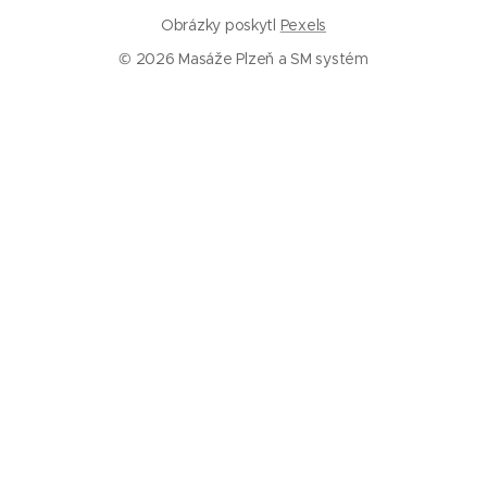
Obrázky poskytl
Pexels
© 2026 Masáže Plzeň a SM systém
Služby
Masáže Plzeň
SM systém Plzeň
Trigger pointy
Trakce páteře
Rázová vlna
Baňkování
Informace
Ceník
Kalkulačka – jak často chodit na masáž