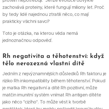
protein nepotřebuji." Jenže evoluce obvykle
zachovává proteiny, které fungují miliony let. Proč
by tedy lidé najednou ztratili něco, co mají
prakticky všichni savci?
Toto je otázka, na kterou věda nemá
jednoznačnou odpověď.
Rh negativita a těhotenství: když
tělo nerozezná vlastní dítě
Jedním z nejvýznamnějších důsledků Rh faktoru je
riziko Rh inkompatibility během těhotenství. Pokud
je matka Rh negativní a dítě Rh pozitivní, může
matčin imunitní systém vnímat Rh antigen dítěte
jako něco "cizího". To může vést k tvorbě