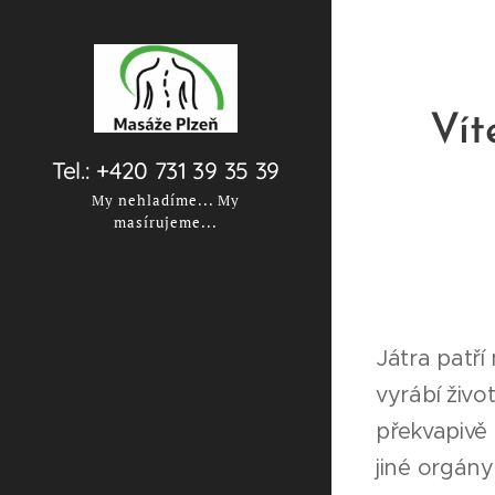
Vít
Tel.: +420 731 39 35 39
My nehladíme... My
masírujeme...
Játra patří
vyrábí živo
překvapivě 
jiné orgány