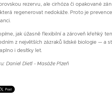
obrovskou rezervu, ale cirhóza či opakované zá
 která regenerovat nedokáže. Proto je prevence 
anci.
íme, jak úžasně flexibilní a zároveň křehký ten
jedním z největších zázraků lidské biologie — a s
plno i desítky let.
u: Daniel Dietl - Masáže Plzeň