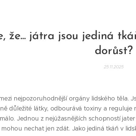
e, že... játra jsou jediná tk
dorůst?
25.11.2025
 mezi nejpozoruhodnější orgány lidského těla. Js
tně důležité látky, odbourává toxiny a reguluje m
málo. Jednou z nejúžasnějších schopností jater 
 mohou nechat jen zdát. Jako jediná tkáň v lid