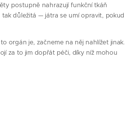
něty postupně nahrazují funkční tkáň
tak důležitá — játra se umí opravit, pokud
to orgán je, začneme na něj nahlížet jinak.
tojí za to jim dopřát péči, díky níž mohou