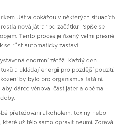
ikem. Játra dokážou v některých situacích
y rostla nová játra "od začátku". Spíše se
í objem. Tento proces je řízený velmi přesně
ak se růst automaticky zastaví.
 vystavená enormní zátěži. Každý den
í tuků a ukládají energii pro pozdější použití.
ození by bylo pro organismus fatální.
 aby dárce věnoval část jater a oběma –
odoby.
dobé přetěžování alkoholem, toxiny nebo
 které už tělo samo opravit neumí. Zdravá