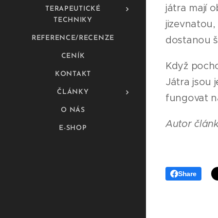
játra mají 
TERAPEUTICKÉ
TECHNIKY
jizevnatou,
dostanou š
REFERENCE/RECENZE
CENÍK
Když pochop
KONTAKT
Játra jsou 
ČLÁNKY
fungovat na
O NÁS
Autor článk
E-SHOP
Share