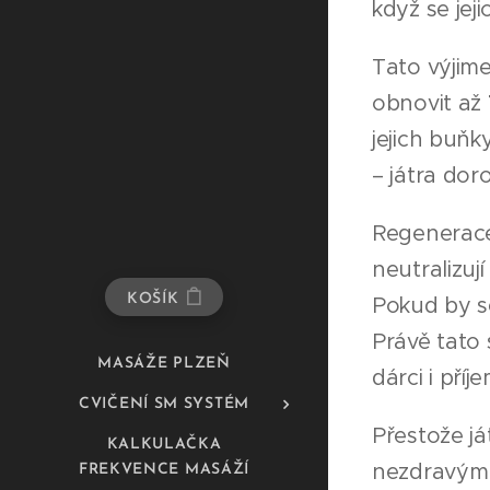
když se jej
Tato výjim
obnovit až
jejich buňk
– játra dor
Regenerace 
neutralizují
KOŠÍK
Pokud by s
Právě tato
MASÁŽE PLZEŇ
dárci i pří
CVIČENÍ SM SYSTÉM
Přestože já
KALKULAČKA
nezdravým 
FREKVENCE MASÁŽÍ