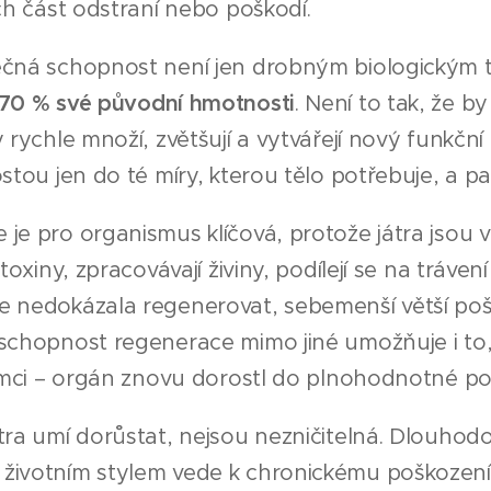
ich část odstraní nebo poškodí.
ečná schopnost není jen drobným biologickým tr
70 % své původní hmotnosti
. Není to tak, že b
y rychle množí, zvětšují a vytvářejí nový funkčn
ostou jen do té míry, kterou tělo potřebuje, a p
je pro organismus klíčová, protože játra jsou
 toxiny, zpracovávají živiny, podílejí se na tráven
e nedokázala regenerovat, sebemenší větší pošk
 schopnost regenerace mimo jiné umožňuje i to,
jemci – orgán znovu dorostl do plnohodnotné p
tra umí dorůstat, nejsou nezničitelná. Dlouho
životním stylem vede k chronickému poškození,