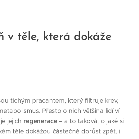
áň v těle, která dokáže
ou tichým pracantem, který filtruje krev,
etabolismus. Přesto o nich většina lidí ví
je jejich
regenerace
– a to taková, o jaké si
ském těle dokážou částečně dorůst zpět, i