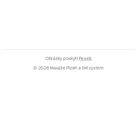
Obrázky poskytl
Pexels
© 2026 Masáže Plzeň a SM systém
Služby
Masáže Plzeň
SM systém Plzeň
Trigger pointy
Trakce páteře
Rázová vlna