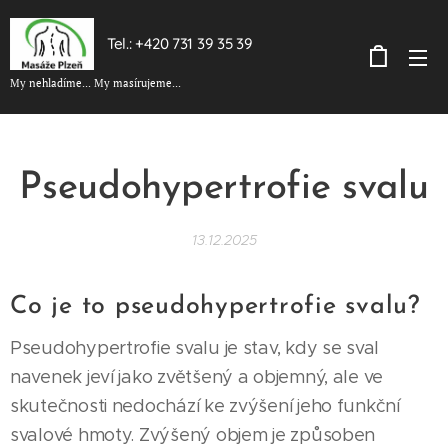
Tel.: +420 731 39 35 39
My nehladíme... My masírujeme...
Pseudohypertrofie svalu
13.12.2025
Co je to pseudohypertrofie svalu?
Pseudohypertrofie svalu je stav, kdy se sval
navenek jeví jako zvětšený a objemný, ale ve
skutečnosti nedochází ke zvýšení jeho funkční
svalové hmoty. Zvýšený objem je způsoben