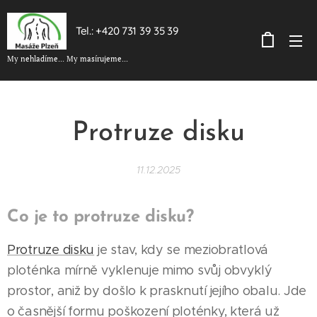
Tel.: +420 731 39 35 39
My nehladíme... My masírujeme...
Protruze disku
11.12.2025
Co je to protruze disku?
Protruze disku
je stav, kdy se meziobratlová
ploténka mírně vyklenuje mimo svůj obvyklý
prostor, aniž by došlo k prasknutí jejího obalu. Jde
o časnější formu poškození ploténky, která už