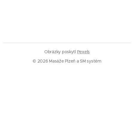
Obrázky poskytl
Pexels
© 2026 Masáže Plzeň a SM systém
Služby
Masáže Plzeň
SM systém Plzeň
Trigger pointy
Trakce páteře
Rázová vlna
Baňkování