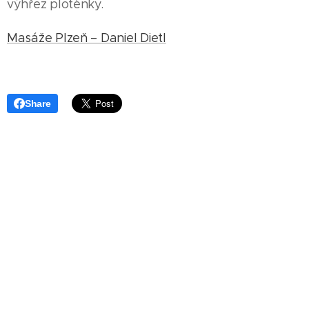
výhřez ploténky.
Masáže Plzeň – Daniel Dietl
Share