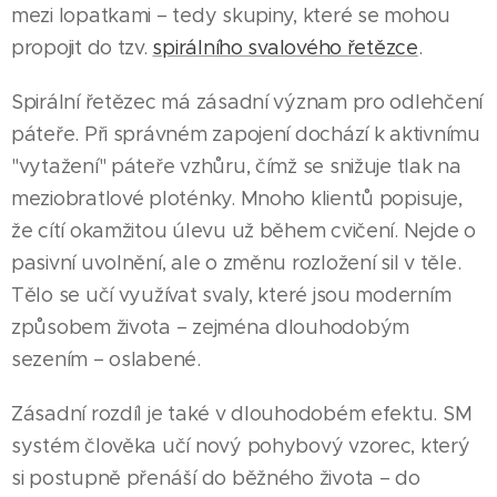
mezi lopatkami – tedy skupiny, které se mohou
propojit do tzv.
spirálního svalového řetězce
.
Spirální řetězec má zásadní význam pro odlehčení
páteře. Při správném zapojení dochází k aktivnímu
"vytažení" páteře vzhůru, čímž se snižuje tlak na
meziobratlové ploténky. Mnoho klientů popisuje,
že cítí okamžitou úlevu už během cvičení. Nejde o
pasivní uvolnění, ale o změnu rozložení sil v těle.
Tělo se učí využívat svaly, které jsou moderním
způsobem života – zejména dlouhodobým
sezením – oslabené.
Zásadní rozdíl je také v dlouhodobém efektu. SM
systém člověka učí nový pohybový vzorec, který
si postupně přenáší do běžného života – do