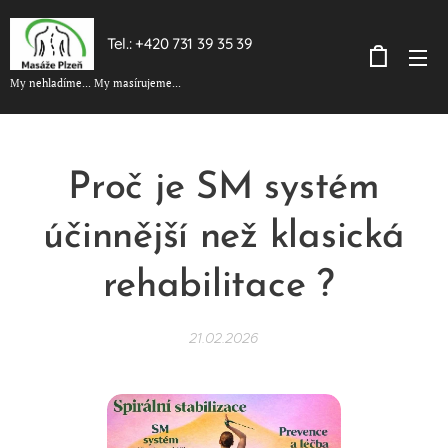
Tel.: +420 731 39 35 39
My nehladíme... My masírujeme...
Proč je SM systém
účinnější než klasická
rehabilitace ?
21.02.2026