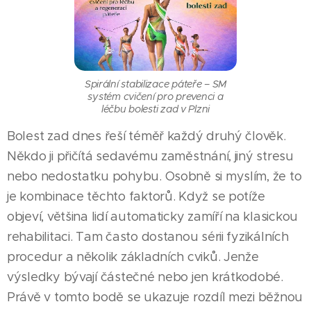
Spirální stabilizace páteře – SM
systém cvičení pro prevenci a
léčbu bolesti zad v Plzni
Bolest zad dnes řeší téměř každý druhý člověk.
Někdo ji přičítá sedavému zaměstnání, jiný stresu
nebo nedostatku pohybu. Osobně si myslím, že to
je kombinace těchto faktorů. Když se potíže
objeví, většina lidí automaticky zamíří na klasickou
rehabilitaci. Tam často dostanou sérii fyzikálních
procedur a několik základních cviků. Jenže
výsledky bývají částečné nebo jen krátkodobé.
Právě v tomto bodě se ukazuje rozdíl mezi běžnou