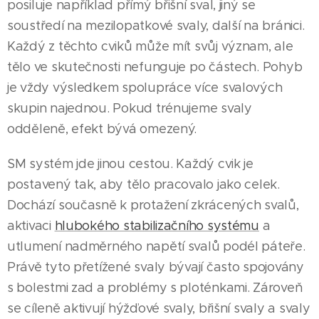
posiluje například přímý břišní sval, jiný se
soustředí na mezilopatkové svaly, další na bránici.
Každý z těchto cviků může mít svůj význam, ale
tělo ve skutečnosti nefunguje po částech. Pohyb
je vždy výsledkem spolupráce více svalových
skupin najednou. Pokud trénujeme svaly
odděleně, efekt bývá omezený.
SM systém jde jinou cestou. Každý cvik je
postavený tak, aby tělo pracovalo jako celek.
Dochází současně k protažení zkrácených svalů,
aktivaci
hlubokého stabilizačního systému
a
utlumení nadměrného napětí svalů podél páteře.
Právě tyto přetížené svaly bývají často spojovány
s bolestmi zad a problémy s ploténkami. Zároveň
se cíleně aktivují hýžďové svaly, břišní svaly a svaly