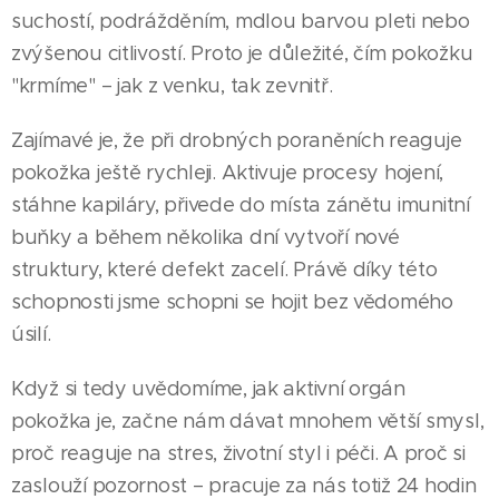
suchostí, podrážděním, mdlou barvou pleti nebo
zvýšenou citlivostí. Proto je důležité, čím pokožku
"krmíme" – jak z venku, tak zevnitř.
Zajímavé je, že při drobných poraněních reaguje
pokožka ještě rychleji. Aktivuje procesy hojení,
stáhne kapiláry, přivede do místa zánětu imunitní
buňky a během několika dní vytvoří nové
struktury, které defekt zacelí. Právě díky této
schopnosti jsme schopni se hojit bez vědomého
úsilí.
Když si tedy uvědomíme, jak aktivní orgán
pokožka je, začne nám dávat mnohem větší smysl,
proč reaguje na stres, životní styl i péči. A proč si
zaslouží pozornost – pracuje za nás totiž 24 hodin