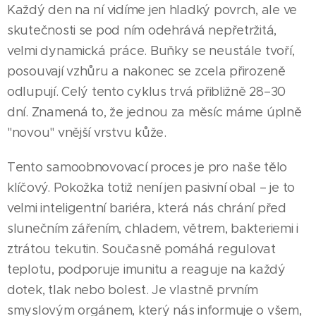
Každý den na ní vidíme jen hladký povrch, ale ve
skutečnosti se pod ním odehrává nepřetržitá,
velmi dynamická práce. Buňky se neustále tvoří,
posouvají vzhůru a nakonec se zcela přirozeně
odlupují. Celý tento cyklus trvá přibližně 28–30
dní. Znamená to, že jednou za měsíc máme úplně
"novou" vnější vrstvu kůže.
Tento samoobnovovací proces je pro naše tělo
klíčový. Pokožka totiž není jen pasivní obal – je to
velmi inteligentní bariéra, která nás chrání před
slunečním zářením, chladem, větrem, bakteriemi i
ztrátou tekutin. Současně pomáhá regulovat
teplotu, podporuje imunitu a reaguje na každý
dotek, tlak nebo bolest. Je vlastně prvním
smyslovým orgánem, který nás informuje o všem,