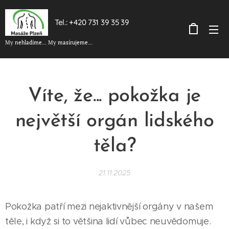
Tel.: +420 731 39 35 39
My nehladíme... My masírujeme...
Víte, že... pokožka je
největší orgán lidského
těla?
21.11.2025
Pokožka patří mezi nejaktivnější orgány v našem
těle, i když si to většina lidí vůbec neuvědomuje.