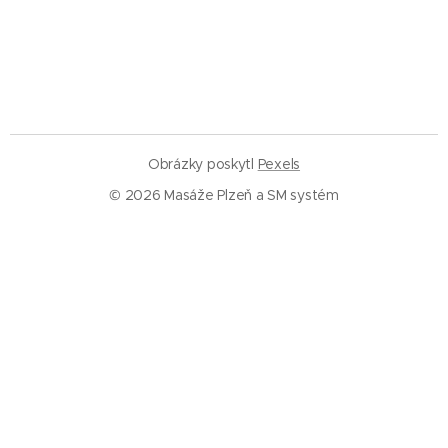
Obrázky poskytl
Pexels
© 2026 Masáže Plzeň a SM systém
Služby
Masáže Plzeň
SM systém Plzeň
Trigger pointy
Trakce páteře
Rázová vlna
Baňkování