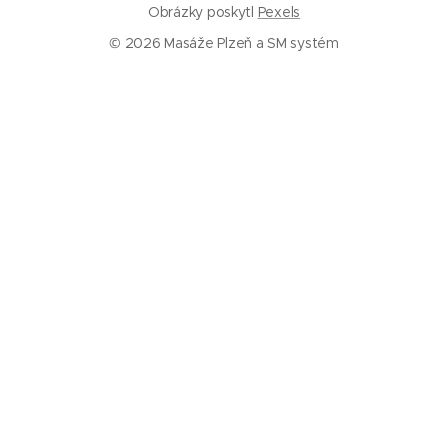
Obrázky poskytl
Pexels
© 2026 Masáže Plzeň a SM systém
Služby
Masáže Plzeň
SM systém Plzeň
Trigger pointy
Trakce páteře
Rázová vlna
Baňkování
Informace
Ceník
Kalkulačka – jak často chodit na masáž
O nás