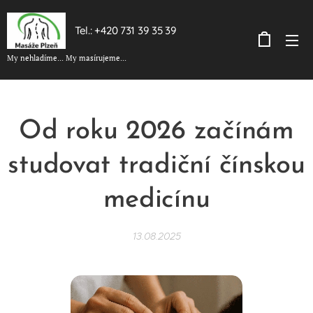
Tel.: +420 731 39 35 39
My nehladíme... My masírujeme...
Od roku 2026 začínám
studovat tradiční čínskou
medicínu
13.08.2025