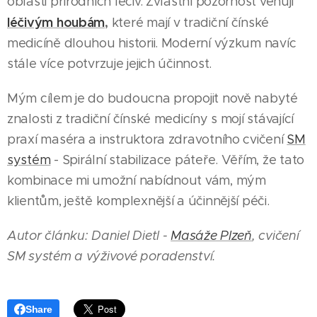
oblasti přírodních léčiv. Zvláštní pozornost věnuji
léčivým houbám
,
které mají v tradiční čínské
medicíně dlouhou historii. Moderní výzkum navíc
stále více potvrzuje jejich účinnost.
Mým cílem je do budoucna propojit nově nabyté
znalosti z tradiční čínské medicíny s mojí stávající
praxí maséra a instruktora zdravotního cvičení
SM
systém
- Spirální stabilizace páteře. Věřím, že tato
kombinace mi umožní nabídnout vám, mým
klientům, ještě komplexnější a účinnější péči.
Autor článku: Daniel Dietl -
Masáže Plzeň
, cvičení
SM systém a výživové poradenství.
Share