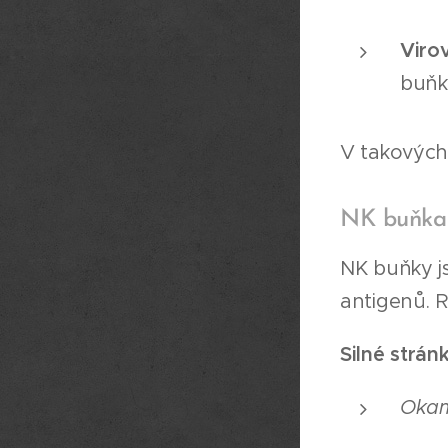
Virov
buňk
V takových 
NK buňka –
NK buňky j
antigenů. R
Silné strán
Okam