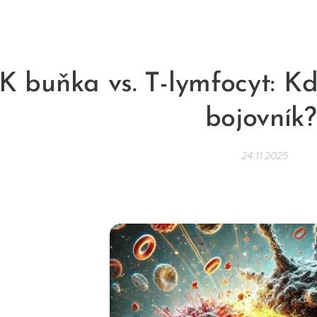
 buňka vs. T-lymfocyt: Kdo
bojovník
24.11.2025