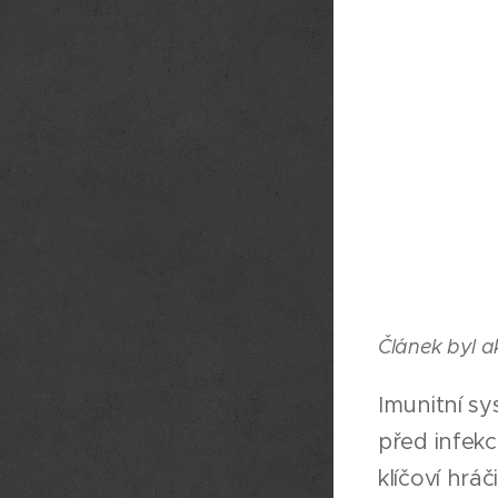
Článek byl a
Imunitní sy
před infekc
klíčoví hrá