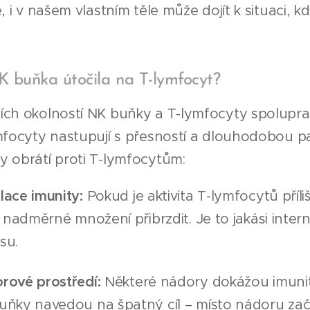
ě, i v našem vlastním těle může dojít k situaci, 
K buňka útočila na T-lymfocyt?
ch okolností NK buňky a T-lymfocyty spolupracu
mfocyty nastupují s přesností a dlouhodobou pa
y obrátí proti T-lymfocytům:
lace imunity:
Pokud je aktivita T-lymfocytů pří
h nadměrné množení přibrzdit. Je to jakási inte
su.
rové prostředí:
Některé nádory dokážou imunitn
uňky navedou na špatný cíl – místo nádoru za