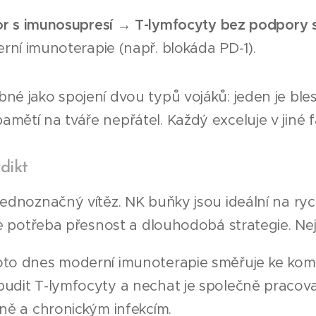
r s imunosupresí → T-lymfocyty bez podpory 
rní imunoterapie (např. blokáda PD-1).
né jako spojení dvou typů vojáků: jeden je blesk
mětí na tváře nepřátel. Každý exceluje v jiné fá
rdikt
jednoznačný vítěz. NK buňky jsou ideální na ry
 je potřeba přesnost a dlouhodobá strategie. Nejv
oto dnes moderní imunoterapie směřuje ke kom
udit T-lymfocyty a nechat je společně pracovat 
ině a chronickým infekcím.