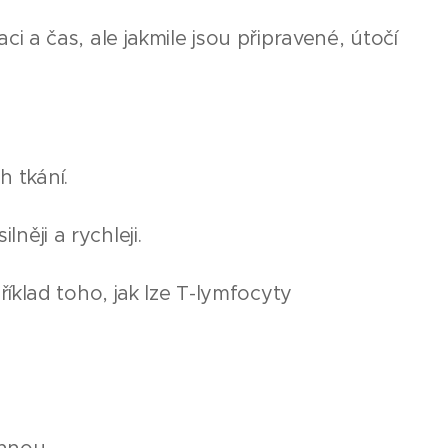
vaci a čas, ale jakmile jsou připravené, útočí
h tkání.
něji a rychleji.
říklad toho, jak lze T-lymfocyty