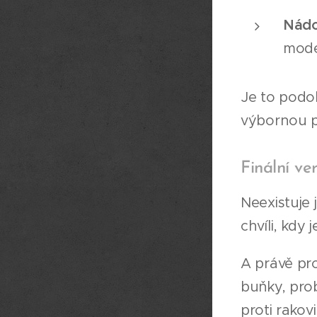
Nádo
mode
Je to podob
výbornou pa
Finální ve
Neexistuje 
chvíli, kdy
A právě pr
buňky, prob
proti rakov