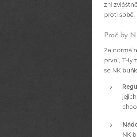
zní zvláštn
proti sobě.
Proč by N
Za normální
první, T-ly
se NK buňk
Regu
jejic
chao
Nádo
NK b