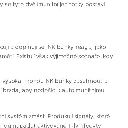
kdy se tyto dvě imunitní jednotky postaví
jí a doplňují se. NK buňky reagují jako
mětí. Existují však výjimečné scénáře, kdy
liš vysoká, mohou NK buňky zasáhnout a
rní brzda, aby nedošlo k autoimunitnímu
í systém zmást. Produkují signály, které
čnou napadat aktivované T-lymfocyty.