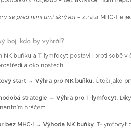
 pomalejší v rozjezdu
– bez aktivace ničím nepo
ry se před nimi umí skrývat
– ztráta MHC-I je je
ý boj: kdo by vyhrál?
K buňku a T-lymfocyt postavili proti sobě v či
prostředí a okolnostech:
kový start → Výhra pro NK buňku.
Útočí jako prv
hodobá strategie → Výhra pro T-lymfocyt.
Díky
nantním hráčem.
r bez MHC-I → Výhoda NK buňky.
T-lymfocyt c