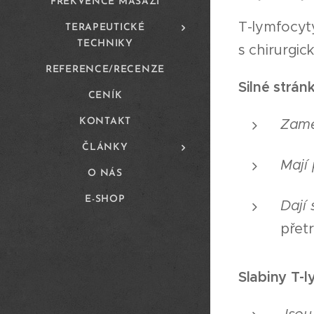
FREKVENCE MASÁŽÍ
T-lymfocyty 
TERAPEUTICKÉ
TECHNIKY
s chirurgic
REFERENCE/RECENZE
Silné strán
CENÍK
Zamě
KONTAKT
ČLÁNKY
Mají
O NÁS
E-SHOP
Dají 
přetr
Slabiny T-l