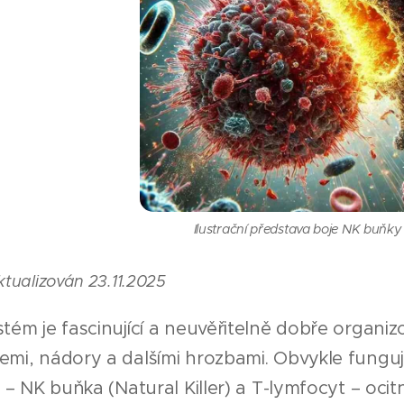
Ilustrační představa boje NK buňky 
ktualizován 23.11.2025
stém je fascinující a neuvěřitelně dobře organiz
emi, nádory a dalšími hrozbami. Obvykle funguj
či – NK buňka (Natural Killer) a T-lymfocyt – o