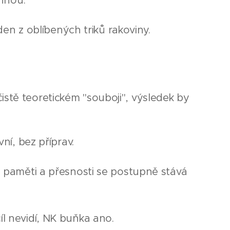
hnou.
den z oblíbených triků rakoviny.
stě teoretickém "souboji", výsledek by
ní, bez příprav.
 paměti a přesnosti se postupně stává
íl nevidí, NK buňka ano.