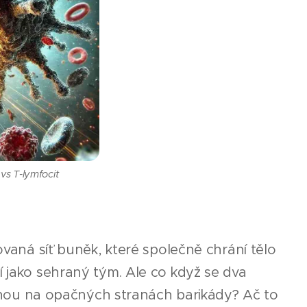
vs T-lymfocit
ovaná síť buněk, které společně chrání tělo
í jako sehraný tým. Ale co když se dva
citnou na opačných stranách barikády? Ač to