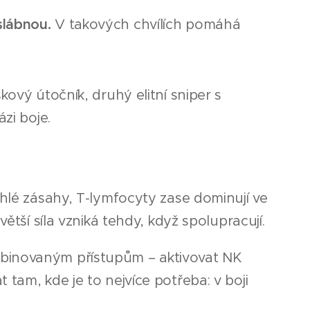
slábnou.
V takových chvílích pomáhá
ový útočník, druhý elitní sniper s
zi boje.
chlé zásahy, T-lymfocyty zase dominují ve
ětší síla vzniká tehdy, když spolupracují.
binovaným přístupům – aktivovat NK
tam, kde je to nejvíce potřeba: v boji