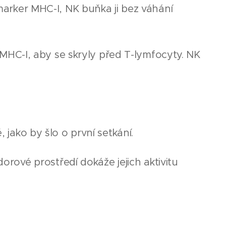
arker MHC-I, NK buňka ji bez váhání
 MHC-I, aby se skryly před T-lymfocyty. NK
 jako by šlo o první setkání.
orové prostředí dokáže jejich aktivitu