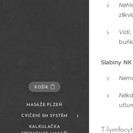
Nehle
zlikvi
Vidí,
buňk
Slabiny NK
Nema
KOŠÍK
Někdy
utlum
MASÁŽE PLZEŇ
CVIČENÍ SM SYSTÉM
KALKULAČKA
T-lymfocyt