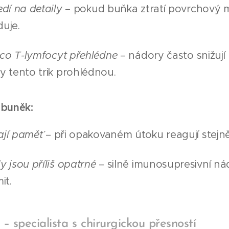
dí na detaily
– pokud buňka ztratí povrchový m
duje.
 co T-lymfocyt přehlédne
– nádory často snižují
y tento trik prohlédnou.
 buněk:
jí paměť
– při opakovaném útoku reagují stejně,
 jsou příliš opatrné
– silně imunosupresivní nád
it.
 – specialista s chirurgickou přesností