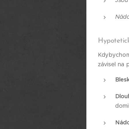
Jsou
Nádo
Hypotetick
Kdybychom N
závisel na 
Bles
Dlou
domi
Nádo