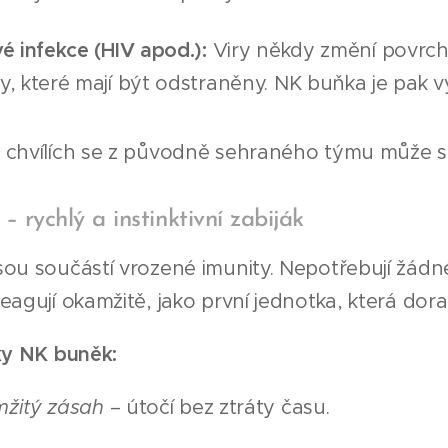
é infekce (HIV apod.):
Viry někdy změní povrch 
y, které mají být odstraněny. NK buňka je pak 
chvílích se z původně sehraného týmu může stát 
 rychlý a instinktivní zabiják
sou součástí vrozené imunity. Nepotřebují žádn
eagují okamžitě, jako první jednotka, která dor
ky NK buněk:
žitý zásah
– útočí bez ztráty času.