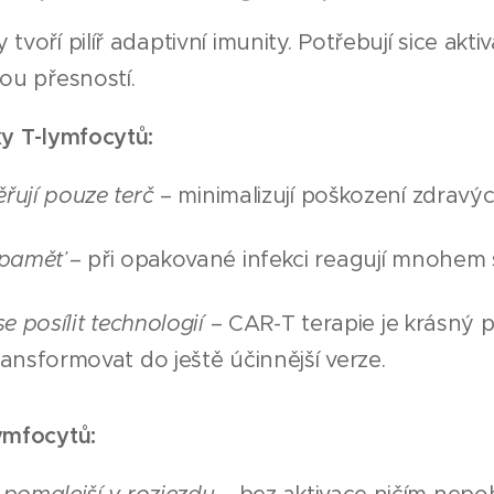
tvoří pilíř adaptivní imunity. Potřebují sice akti
kou přesností.
ky T-lymfocytů:
řují pouze terč
– minimalizují poškození zdravýc
 paměť
– při opakované infekci reagují mnohem sil
se posílit technologií
– CAR-T terapie je krásný p
ansformovat do ještě účinnější verze.
ymfocytů: