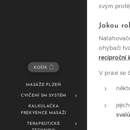
svým protě
Jakou ro
Natahovače
ohýbači tv
reciproční 
KOŠÍK
V praxi se 
MASÁŽE PLZEŇ
někt
CVIČENÍ SM SYSTÉM
jeji
KALKULAČKA
FREKVENCE MASÁŽÍ
sval
TERAPEUTICKÉ