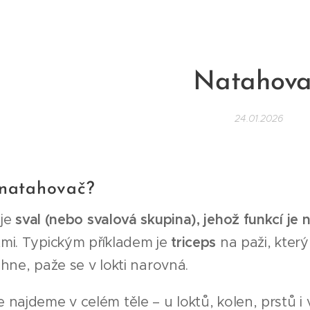
Natahova
24.01.2026
 natahovač?
 je
sval (nebo svalová skupina), jehož funkcí je
mi. Typickým příkladem je
triceps
na paži, který
hne, paže se v lokti narovná.
najdeme v celém těle – u loktů, kolen, prstů i v 