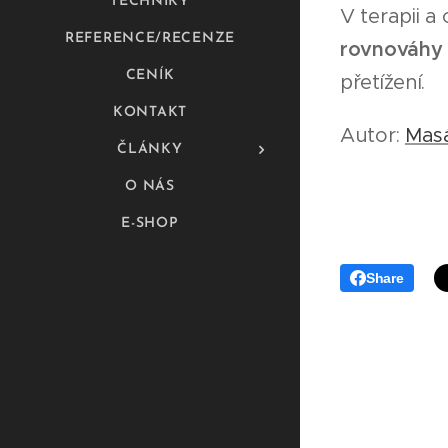
TECHNIKY
V terapii a
REFERENCE/RECENZE
rovnováhy 
CENÍK
přetížení.
KONTAKT
Autor:
Masá
ČLÁNKY
O NÁS
E-SHOP
Share