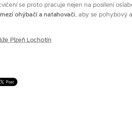
 cvičení se proto pracuje nejen na posílení osl
mezi ohýbači a natahovači
, aby se pohybový 
že Plzeň Lochotín