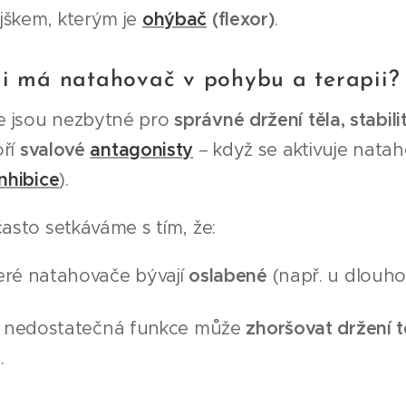
jškem, kterým je
ohýbač
(flexor)
.
li má natahovač v pohybu a terapii?
 jsou nezbytné pro
správné držení těla, stabi
oří
svalové
antagonisty
– když se aktivuje natah
inhibice
).
často setkáváme s tím, že:
eré natahovače bývají
oslabené
(např. u dlouho
ch nedostatečná funkce může
zhoršovat držení tě
ů
.