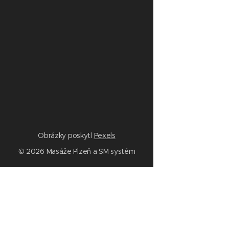
Obrázky poskytl
Pexels
© 2026 Masáže Plzeň a SM systém
Služby
Masáže Plzeň
SM systém Plzeň