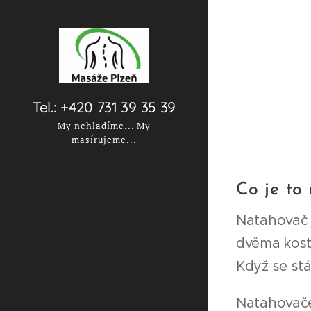
Tel.: +420 731 39 35 39
My nehladíme... My
masírujeme...
Co je to
Natahovač
dvěma kost
Když se stá
Natahovače 