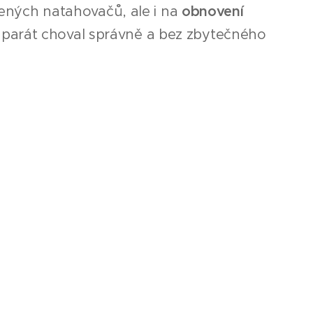
abených natahovačů, ale i na
obnovení
aparát choval správně a bez zbytečného