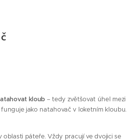
č
 natahovat kloub
– tedy zvětšovat úhel mezi
 funguje jako natahovač v loketním kloubu.
oblasti páteře. Vždy pracují ve dvojici se