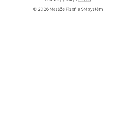
© 2026 Masáže Plzeň a SM systém
Služby
Masáže Plzeň
SM systém Plzeň
Trigger pointy
Trakce páteře
Rázová vlna
Baňkování
Informace
Ceník
Kalkulačka – jak často chodit na masáž
O nás