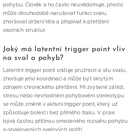
pohybu. Člověk si ho často neuvědomuje, přesto
může dlouhodobě narušovat funkci svalu,
zhoršovat držení těla a přispívat k přetížení
okolních struktur.
Jaký má latentní trigger point vliv
na sval a pohyb?
Latentní trigger point snižuje pružnost a sílu svalu,
zhoršuje jeho koordinaci a může být skrytým
zdrojem chronického přetížení. Při zvýšené zátěži,
stresu nebo nevhodném pohybovém stereotypu
se může změnit v aktivní trigger point, který už
způsobuje bolest i bez přímého tlaku. V praxi
bývá častou příčinou omezeného rozsahu pohybu
a opakovaných svalových potíží.