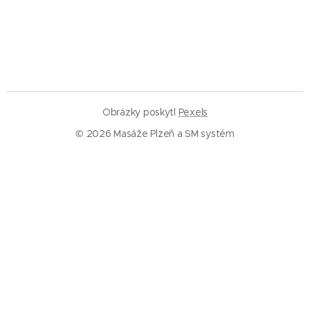
Obrázky poskytl
Pexels
© 2026 Masáže Plzeň a SM systém
Služby
Masáže Plzeň
SM systém Plzeň
Trigger pointy
Trakce páteře
Rázová vlna
Baňkování