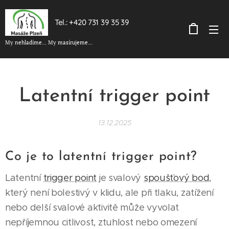
Tel.: +420 731 39 35 39
My nehladíme... My masírujeme...
Latentní trigger point
13.12.2025
Co je to latentní trigger point?
Latentní
trigger point
je svalový
spoušťový bod
,
který není bolestivý v klidu, ale při tlaku, zatížení
nebo delší svalové aktivitě může vyvolat
nepříjemnou citlivost, ztuhlost nebo omezení