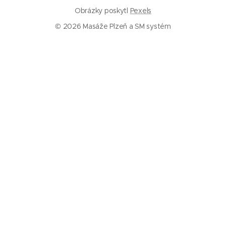
Obrázky poskytl
Pexels
© 2026 Masáže Plzeň a SM systém
Služby
Masáže Plzeň
SM systém Plzeň
Trigger pointy
Trakce páteře
Rázová vlna
Baňkování
Informace
Ceník
Kalkulačka – jak často chodit na masáž