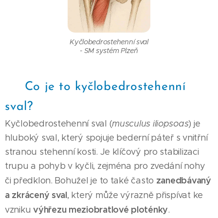
Kyčlobedrostehenní sval
- SM systém Plzeň
📍 Co je to kyčlobedrostehenní
sval?
Kyčlobedrostehenní sval (
musculus iliopsoas
) je
hluboký sval, který spojuje bederní páteř s vnitřní
stranou stehenní kosti. Je klíčový pro stabilizaci
trupu a pohyb v kyčli, zejména pro zvedání nohy
zanedbávaný
či předklon. Bohužel je to také často
a zkrácený sval
, který může výrazně přispívat ke
výhřezu meziobratlové ploténky
vzniku
.