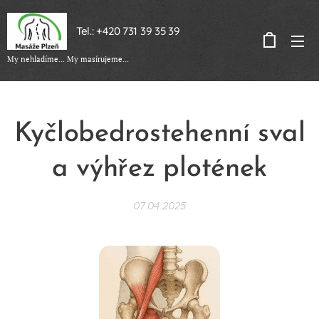
Tel.: +420 731 39 35 39
My nehladíme... My masírujeme...
Kyčlobedrostehenní sval
a výhřez plotének
07.04.2025