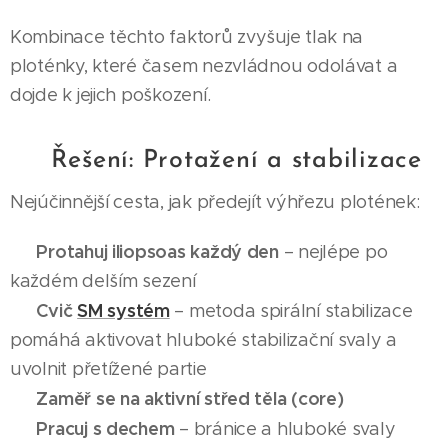
Kombinace těchto faktorů zvyšuje tlak na
ploténky, které časem nezvládnou odolávat a
dojde k jejich poškození.
🧘‍♂️ Řešení: Protažení a stabilizace
Nejúčinnější cesta, jak předejít výhřezu plotének:
Protahuj iliopsoas každý den
✅
– nejlépe po
každém delším sezení
Cvič
SM systém
✅
– metoda spirální stabilizace
pomáhá aktivovat hluboké stabilizační svaly a
uvolnit přetížené partie
Zaměř se na aktivní střed těla (core)
✅
Pracuj s dechem
✅
– bránice a hluboké svaly