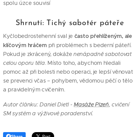
spolu úzce souvisí
🔚 Shrnutí: Tichý sabotér páteře
často přehlíženým, ale
Kyčlobedrostehenní sval je
klíčovým hráčem
při problémech s bederní páteří.
Pokud je zkrácený, dokáže
nenápadně sabotovat
celou oporu těla
. Místo toho, abychom hledali
pomoc až při bolesti nebo operaci, je lepší věnovat
se prevenci včas – pohybem, vědomou péčí o tělo
a pravidelným cvičením.
Autor článku: Daniel Dietl -
Masáže Plzeň
, cvičení
SM systém a výživové poradenství.
Share