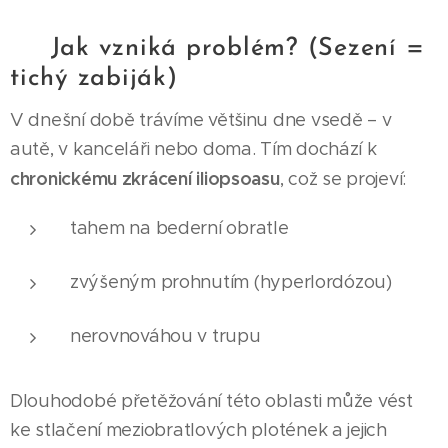
🪑 Jak vzniká problém? (Sezení =
tichý zabiják)
V dnešní době trávíme většinu dne vsedě – v
autě, v kanceláři nebo doma. Tím dochází k
chronickému zkrácení iliopsoasu
, což se projeví:
tahem na bederní obratle
zvýšeným prohnutím (hyperlordózou)
nerovnováhou v trupu
Dlouhodobé přetěžování této oblasti může vést
ke stlačení meziobratlových plotének a jejich