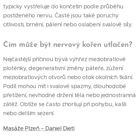
typicky vystřeluje do končetin podle průběhu
postiženého nervu. Časté jsou také poruchy
citlivosti, brnění, pálení nebo oslabení svalové síly.
Čím může být nervový kořen utlačen?
Nejčastější příčinou bývá výhřez meziobratlové
ploténky, degenerativní změny páteře, zúžení
meziobratlových otvorů nebo otok okolních tkání.
Podíl mohou mít i svalové spazmy, dlouhodobé
přetížení, nevhodné držení těla nebo jednostranná
zátěž. Obtíže se často zhoršují při pohybu, kašli
nebo delším sezení.
Masáže Plzeň – Daniel Dietl