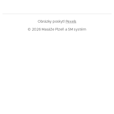
Obrázky poskytl
Pexels
© 2026 Masáže Plzeň a SM systém
Služby
Masáže Plzeň
SM systém Plzeň
Trigger pointy
Trakce páteře
Rázová vlna
Baňkování
Informace