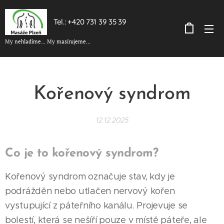
Tel.: +420 731 39 35 39
My nehladíme... My masírujeme...
Kořenový syndrom
12.12.2025
Co je to kořenový syndrom?
Kořenový syndrom označuje stav, kdy je
podrážděn nebo utlačen nervový kořen
vystupující z páteřního kanálu. Projevuje se
bolestí, která se nešíří pouze v místě páteře, ale