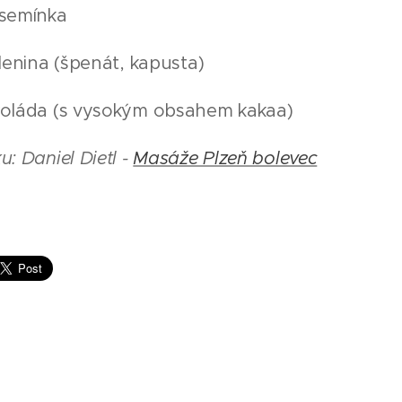
 semínka
elenina (špenát, kapusta)
koláda (s vysokým obsahem kakaa)
u: Daniel Dietl -
Masáže Plzeň bolevec