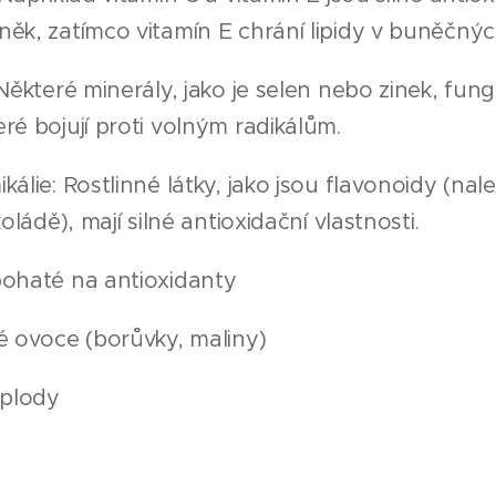
něk, zatímco vitamín E chrání lipidy v buněčn
 Některé minerály, jako je selen nebo zinek, fung
ré bojují proti volným radikálům.
kálie: Rostlinné látky, jako jsou flavonoidy (na
koládě), mají silné antioxidační vlastnosti.
bohaté na antioxidanty
é ovoce (borůvky, maliny)
 plody
j