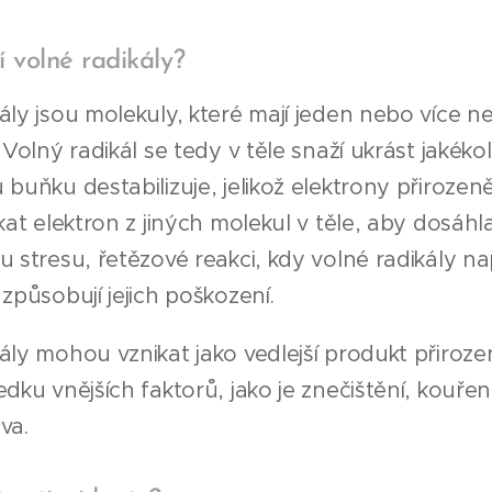
í volné radikály?
ály jsou molekuly, které mají jeden nebo více n
 Volný radikál se tedy v těle snaží ukrást jakéko
 buňku destabilizuje, jelikož elektrony přirozen
kat elektron z jiných molekul v těle, aby dosáhla
u stresu, řetězové reakci, kdy volné radikály n
 způsobují jejich poškození.
ály mohou vznikat jako vedlejší produkt přiroz
edku vnějších faktorů, jako je znečištění, kouře
va.