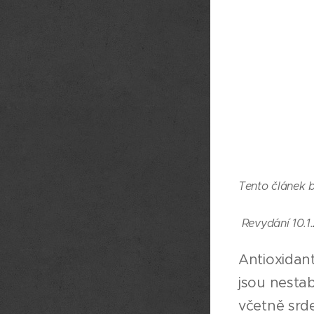
Tento článek b
Revydání 10.1
Antioxidant
jsou nesta
včetně srde