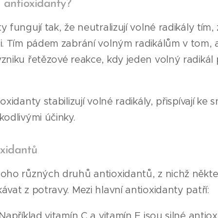
 antioxidanty?
 fungují tak, že neutralizují volné radikály tím,
mi. Tím pádem zabrání volným radikálům v tom,
zniku řetězové reakce, kdy jeden volný radikál 
oxidanty stabilizují volné radikály, přispívají ke 
kodlivými účinky.
oxidantů
oho různých druhů antioxidantů, z nichž někter
ávat z potravy. Mezi hlavní antioxidanty patří:
 Například vitamín C a vitamín E jsou silné anti