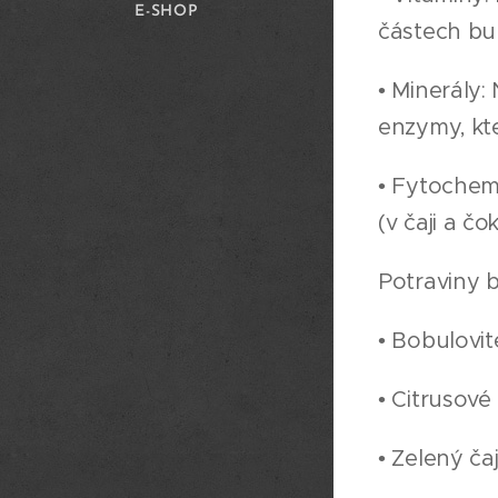
E-SHOP
částech bu
• Minerály:
enzymy, kte
• Fytochemi
(v čaji a čo
Potraviny 
• Bobulovit
• Citrusové
• Zelený ča