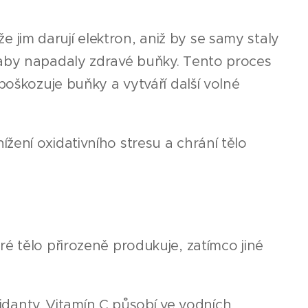
 že jim darují elektron, aniž by se samy staly
 aby napadaly zdravé buňky. Tento proces
poškozuje buňky a vytváří další volné
snížení oxidativního stresu a chrání tělo
é tělo přirozeně produkuje, zatímco jiné
oxidanty. Vitamín C působí ve vodních