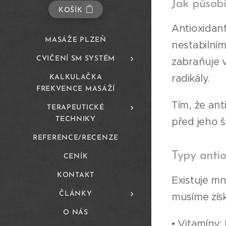
Jak působí
KOŠÍK
Antioxidanty
MASÁŽE PLZEŇ
nestabilní
CVIČENÍ SM SYSTÉM
zabraňuje v
radikály.
KALKULAČKA
FREKVENCE MASÁŽÍ
Tím, že anti
TERAPEUTICKÉ
před jeho š
TECHNIKY
REFERENCE/RECENZE
Typy anti
CENÍK
KONTAKT
Existuje mn
ČLÁNKY
musíme získ
O NÁS
• Vitamíny: