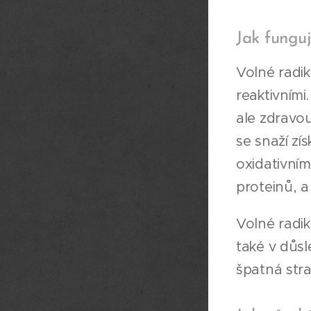
Jak funguj
Volné radik
reaktivními.
ale zdravou
se snaží zís
oxidativním
proteinů, a
Volné radik
také v důsl
špatná stra