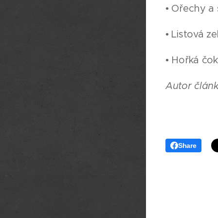
• Ořechy a
• Listová z
• Hořká čo
Autor článk
Share