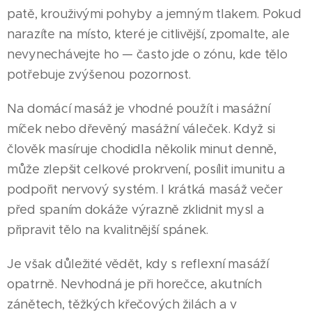
patě, krouživými pohyby a jemným tlakem. Pokud
narazíte na místo, které je citlivější, zpomalte, ale
nevynechávejte ho — často jde o zónu, kde tělo
potřebuje zvýšenou pozornost.
Na domácí masáž je vhodné použít i masážní
míček nebo dřevěný masážní váleček. Když si
člověk masíruje chodidla několik minut denně,
může zlepšit celkové prokrvení, posílit imunitu a
podpořit nervový systém. I krátká masáž večer
před spaním dokáže výrazně zklidnit mysl a
připravit tělo na kvalitnější spánek.
Je však důležité vědět, kdy s reflexní masáží
opatrně. Nevhodná je při horečce, akutních
zánětech, těžkých křečových žilách a v