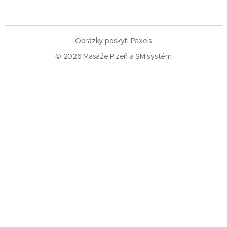
Obrázky poskytl
Pexels
© 2026 Masáže Plzeň a SM systém
Služby
Masáže Plzeň
SM systém Plzeň
Trigger pointy
Trakce páteře
Rázová vlna
Baňkování
Informace