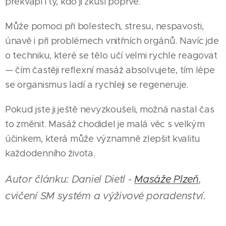
překvapí i ty, kdo ji zkusí poprvé.
Může pomoci při bolestech, stresu, nespavosti,
únavě i při problémech vnitřních orgánů. Navíc jde
o techniku, které se tělo učí velmi rychle reagovat
— čím častěji reflexní masáž absolvujete, tím lépe
se organismus ladí a rychleji se regeneruje.
Pokud jste ji ještě nevyzkoušeli, možná nastal čas
to změnit. Masáž chodidel je malá věc s velkým
účinkem, která může významně zlepšit kvalitu
každodenního života.
Autor článku: Daniel Dietl -
Masáže Plzeň
,
cvičení SM systém a výživové poradenství.