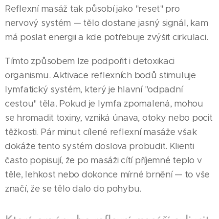
Reflexní masáž tak působí jako "reset" pro
nervový systém — tělo dostane jasný signál, kam
má poslat energii a kde potřebuje zvýšit cirkulaci.
Tímto způsobem lze podpořit i detoxikaci
organismu. Aktivace reflexních bodů stimuluje
lymfatický systém, který je hlavní "odpadní
cestou" těla. Pokud je lymfa zpomalená, mohou
se hromadit toxiny, vzniká únava, otoky nebo pocit
těžkosti. Pár minut cílené reflexní masáže však
dokáže tento systém doslova probudit. Klienti
často popisují, že po masáži cítí příjemné teplo v
těle, lehkost nebo dokonce mírné brnění — to vše
značí, že se tělo dalo do pohybu.