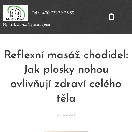
Tel.: +420 731 39 35 39
My nehladíme... My masírujeme...
Reflexní masáž chodidel:
Jak plosky nohou
ovlivňují zdraví celého
těla
01.12.2025