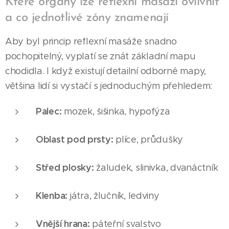
Které orgány lze reflexní masáží ovlivnit
a co jednotlivé zóny znamenají
Aby byl princip reflexní masáže snadno
pochopitelný, vyplatí se znát základní mapu
chodidla. I když existují detailní odborné mapy,
většina lidí si vystačí s jednoduchým přehledem:
Palec:
mozek, šišinka, hypofýza
Oblast pod prsty:
plíce, průdušky
Střed plosky:
žaludek, slinivka, dvanáctník
Klenba:
játra, žlučník, ledviny
Vnější hrana:
páteřní svalstvo