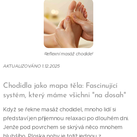
Reflexní masáž chodidel
AKTUALIZOVÁNO 1.12.2025
Chodidla jako mapa těla: Fascinující
systém, který máme všichni "na dosah"
Když se řekne masáž chodidel, mnoho lidí si
představí jen příjemnou relaxaci po dlouhém dni.
Jenže pod povrchem se skrývá něco mnohem
hlubšího. Ploska nohy je totiž jednou z