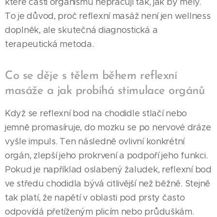
které části organismu nepracují tak, jak by měly.
To je důvod, proč reflexní masáž není jen wellness
doplněk, ale skutečná diagnostická a
terapeutická metoda.
Co se děje s tělem během reflexní
masáže a jak probíhá stimulace orgánů
Když se reflexní bod na chodidle stlačí nebo
jemně promasíruje, do mozku se po nervové dráze
vyšle impuls. Ten následně ovlivní konkrétní
orgán, zlepší jeho prokrvení a podpoří jeho funkci.
Pokud je například oslabený žaludek, reflexní bod
ve středu chodidla bývá citlivější než běžně. Stejně
tak platí, že napětí v oblasti pod prsty často
odpovídá přetíženým plicím nebo průduškám.