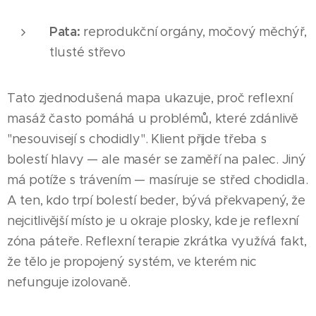
Pata:
reprodukční orgány, močový měchýř,
tlusté střevo
Tato zjednodušená mapa ukazuje, proč reflexní
masáž často pomáhá u problémů, které zdánlivě
"nesouvisejí s chodidly". Klient přijde třeba s
bolestí hlavy — ale masér se zaměří na palec. Jiný
má potíže s trávením — masíruje se střed chodidla.
A ten, kdo trpí bolestí beder, bývá překvapený, že
nejcitlivější místo je u okraje plosky, kde je reflexní
zóna páteře. Reflexní terapie zkrátka využívá fakt,
že tělo je propojený systém, ve kterém nic
nefunguje izolovaně.