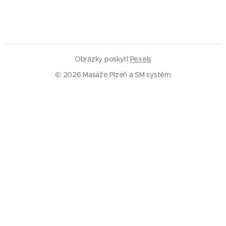
Obrázky poskytl
Pexels
© 2026 Masáže Plzeň a SM systém
Služby
Masáže Plzeň
SM systém Plzeň
Trigger pointy
Trakce páteře
Rázová vlna
Baňkování