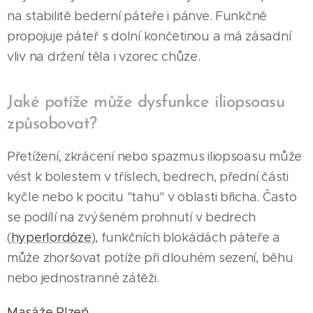
na stabilitě bederní páteře i pánve. Funkčně
propojuje páteř s dolní končetinou a má zásadní
vliv na držení těla i vzorec chůze.
Jaké potíže může dysfunkce iliopsoasu
způsobovat?
Přetížení, zkrácení nebo spazmus iliopsoasu může
vést k bolestem v tříslech, bedrech, přední části
kyčle nebo k pocitu "tahu" v oblasti břicha. Často
se podílí na zvýšeném prohnutí v bedrech
(
hyperlordóze
), funkčních blokádách páteře a
může zhoršovat potíže při dlouhém sezení, běhu
nebo jednostranné zátěži.
Masáže Plzeň