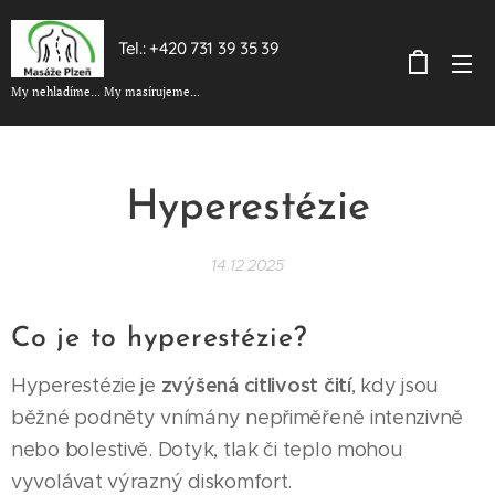
Tel.: +420 731 39 35 39
My nehladíme... My masírujeme...
Hyperestézie
14.12.2025
Co je to hyperestézie?
zvýšená citlivost čití
Hyperestézie je
, kdy jsou
běžné podněty vnímány nepřiměřeně intenzivně
nebo bolestivě. Dotyk, tlak či teplo mohou
vyvolávat výrazný diskomfort.