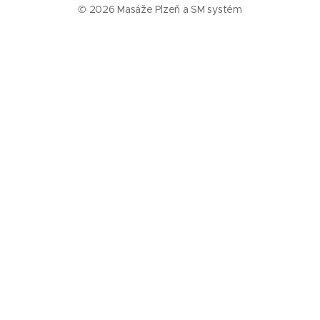
© 2026 Masáže Plzeň a SM systém
Služby
Masáže Plzeň
SM systém Plzeň
Trigger pointy
Trakce páteře
Rázová vlna
Baňkování
Informace
Ceník
Kalkulačka – jak často chodit na masáž
O nás
Reference