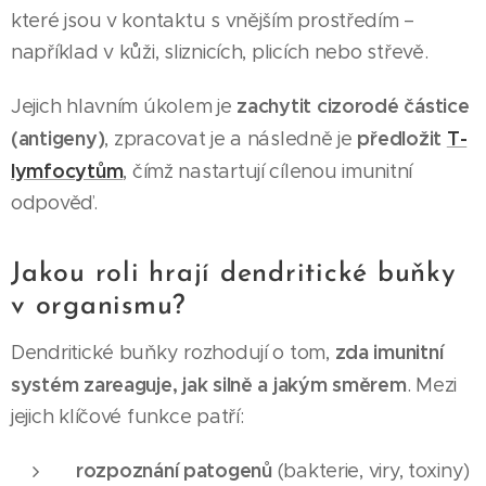
které jsou v kontaktu s vnějším prostředím –
například v kůži, sliznicích, plicích nebo střevě.
zachytit cizorodé částice
Jejich hlavním úkolem je
(antigeny)
předložit
T-
, zpracovat je a následně je
lymfocytům
, čímž nastartují cílenou imunitní
odpověď.
Jakou roli hrají dendritické buňky
v organismu?
zda imunitní
Dendritické buňky rozhodují o tom,
systém zareaguje, jak silně a jakým směrem
. Mezi
jejich klíčové funkce patří:
rozpoznání patogenů
(bakterie, viry, toxiny)