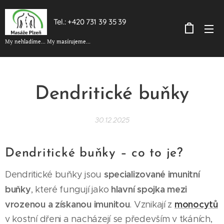
Tel.: +420 731 39 35 39
My nehladíme... My masírujeme...
Dendritické buňky
30.12.2025
Dendritické buňky – co to je?
specializované imunitní
Dendritické buňky jsou
buňky
hlavní spojka mezi
, které fungují jako
vrozenou a získanou imunitou
monocytů
. Vznikají z
v kostní dřeni a nacházejí se především v tkáních,