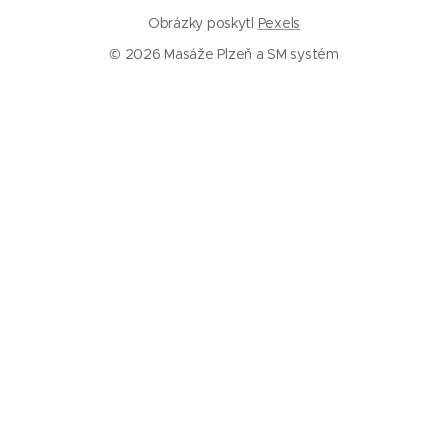
Obrázky poskytl
Pexels
© 2026 Masáže Plzeň a SM systém
Služby
Masáže Plzeň
SM systém Plzeň
Trigger pointy
Trakce páteře
Rázová vlna
Baňkování
Informace
Ceník
Kalkulačka – jak často chodit na masáž