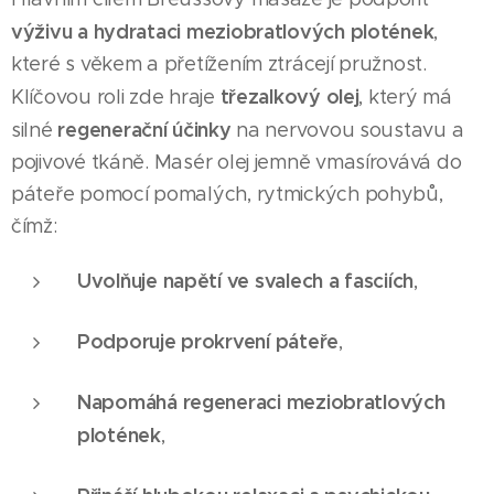
výživu a hydrataci meziobratlových plotének
,
které s věkem a přetížením ztrácejí pružnost.
třezalkový olej
Klíčovou roli zde hraje
, který má
regenerační účinky
silné
na nervovou soustavu a
pojivové tkáně. Masér olej jemně vmasírovává do
páteře pomocí pomalých, rytmických pohybů,
čímž:
Uvolňuje napětí ve svalech a fasciích
,
Podporuje prokrvení páteře
,
Napomáhá regeneraci meziobratlových
plotének
,