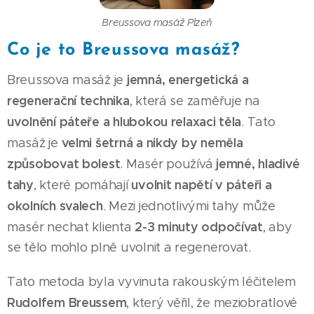
Breussova masáž Plzeň
Co je to Breussova masáž?
jemná, energetická a
Breussova masáž je
regenerační technika
, která se zaměřuje na
uvolnění páteře a hlubokou relaxaci těla
. Tato
velmi šetrná a nikdy by neměla
masáž je
způsobovat bolest
jemné, hladivé
. Masér používá
tahy
uvolnit napětí v páteři a
, které pomáhají
okolních svalech
. Mezi jednotlivými tahy může
2-3 minuty odpočívat
masér nechat klienta
, aby
se tělo mohlo plně uvolnit a regenerovat.
Tato metoda byla vyvinuta rakouským léčitelem
Rudolfem Breussem
, který věřil, že meziobratlové