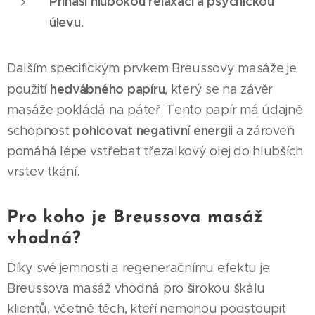
Přináší hlubokou relaxaci a psychickou
úlevu
.
Dalším specifickým prvkem Breussovy masáže je
hedvábného papíru
použití
, který se na závěr
masáže pokládá na páteř. Tento papír má údajně
pohlcovat negativní energii
schopnost
a zároveň
pomáhá lépe vstřebat třezalkový olej do hlubších
vrstev tkání.
Pro koho je Breussova masáž
vhodná?
Díky své jemnosti a regeneračnímu efektu je
Breussova masáž vhodná pro širokou škálu
klientů, včetně těch, kteří nemohou podstoupit