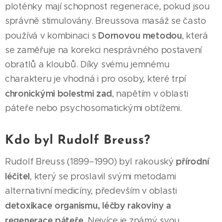
ploténky mají schopnost regenerace, pokud jsou
správně stimulovány. Breussova masáž se často
Dornovou metodou
používá v kombinaci s
, která
se zaměřuje na korekci nesprávného postavení
obratlů a kloubů. Díky svému jemnému
charakteru je vhodná i pro osoby, které trpí
chronickými bolestmi zad
, napětím v oblasti
páteře nebo psychosomatickými obtížemi.
Kdo byl Rudolf Breuss?
přírodní
Rudolf Breuss (1899–1990) byl rakouský
léčitel
, který se proslavil svými metodami
alternativní medicíny, především v oblasti
detoxikace organismu, léčby rakoviny a
regenerace páteře
. Nejvíce je známý svou