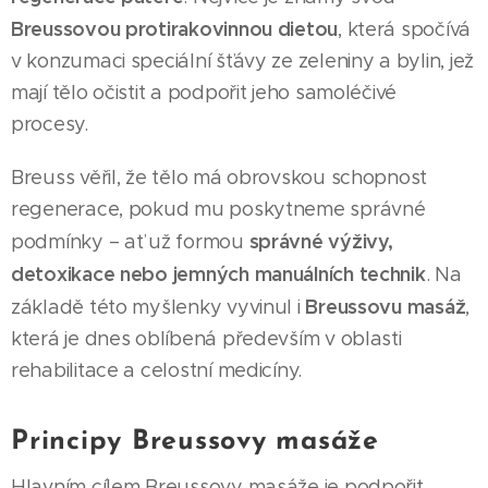
Breussovou protirakovinnou dietou
, která spočívá
v konzumaci speciální šťávy ze zeleniny a bylin, jež
mají tělo očistit a podpořit jeho samoléčivé
procesy.
Breuss věřil, že tělo má obrovskou schopnost
regenerace, pokud mu poskytneme správné
správné výživy,
podmínky – ať už formou
detoxikace nebo jemných manuálních technik
. Na
Breussovu masáž
základě této myšlenky vyvinul i
,
která je dnes oblíbená především v oblasti
rehabilitace a celostní medicíny.
Principy Breussovy masáže
Hlavním cílem Breussovy masáže je podpořit