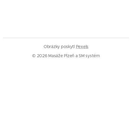
Obrázky poskytl
Pexels
© 2026 Masáže Plzeň a SM systém
Služby
Masáže Plzeň
SM systém Plzeň
Trigger pointy
Trakce páteře
Rázová vlna
Baňkování