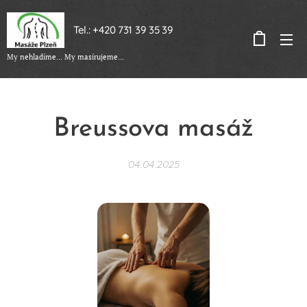
Tel.: +420 731 39 35 39
My nehladíme... My masírujeme...
Breussova masáž
04.04.2025